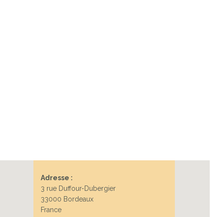
Adresse :
3 rue Duffour-Dubergier
33000 Bordeaux
France