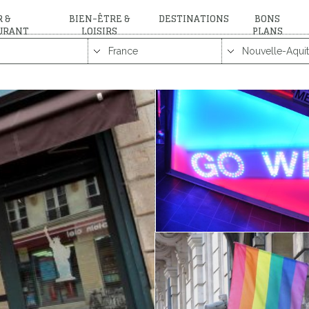
 &
BIEN-ÊTRE &
DESTINATIONS
BONS
URANT
LOISIRS
PLANS