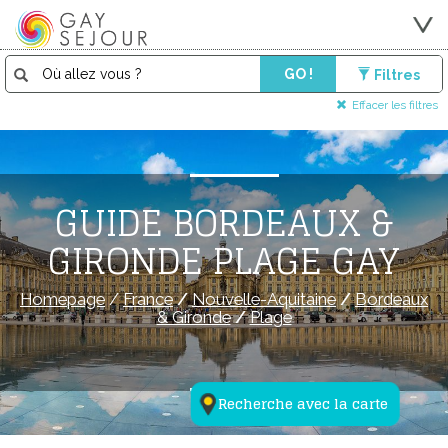
GO !
Filtres
Effacer les filtres
GUIDE BORDEAUX &
GIRONDE PLAGE GAY
Homepage
/
France
/
Nouvelle-Aquitaine
/
Bordeaux
& Gironde
/
Plage
Recherche avec la carte