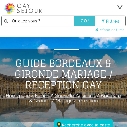
GO !
Filtres
Effacer les filtres
GUIDE BORDEAUX &
GIRONDE MARIAGE /
RÉCEPTION GAY
Homepage
/
France
/
Nouvelle-Aquitaine
/
Bordeaux
& Gironde
/
Mariage / réception
Recherche avec la carte