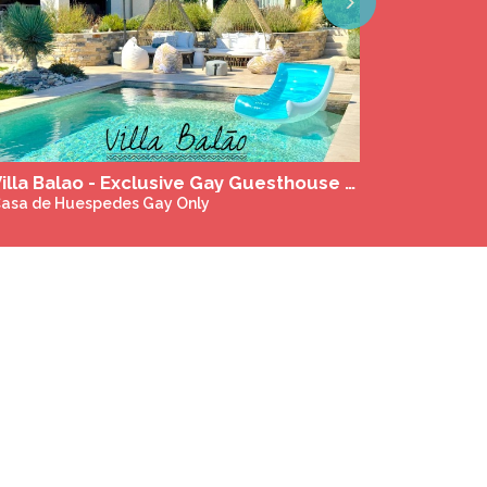
Next
Habitación en apartamento nudista haussmaniano + estudio independiente en el barrio indio cerca de Montmartre
asa de Huespedes Gay Only