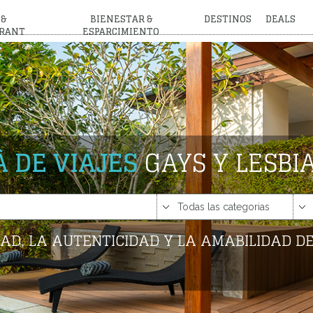
 &
BIENESTAR &
DESTINOS
DEALS
RANT
ESPARCIMIENTO
À DE VIAJES
GAYS Y LESBI
DAD, LA AUTENTICIDAD Y LA AMABILIDAD DE