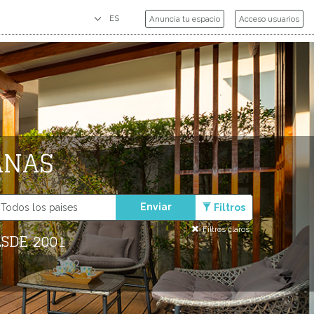
Anuncia tu espacio
Acceso usuarios
ANAS
Enviar
Filtros
Filtros claros
SDE 2001