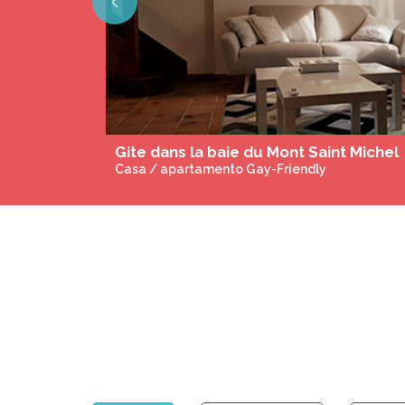
Previous
Casa de Huespedes Gay Only