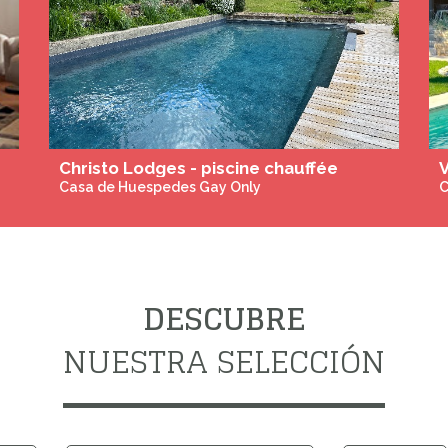
ALOHA Chambres d'hôtes et Gîte Cap D'agde
MSG bienêtre sud Gironde
Masajes y Spa Gay-Friendly
C
DESCUBRE
NUESTRA SELECCIÓN