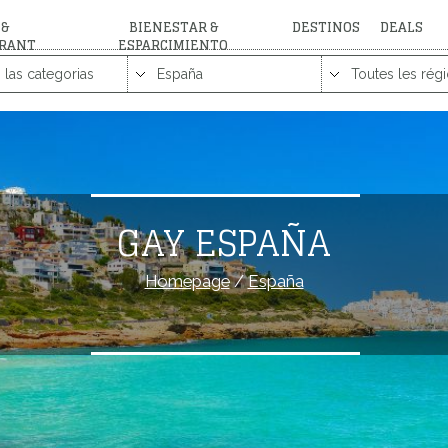
 &
BIENESTAR &
DESTINOS
DEALS
RANT
ESPARCIMIENTO
GAY ESPAÑA
Homepage
/
España