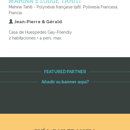
MAHINA'S LODGE TAHITI
Mahina Tahiti - Polynésie française (98), Polinesia Francesa,
Francia
Jean-Pierre & Gérald
Casa de Huespedes Gay-Friendly
2 habitaciones • 4 pers. max.
FEATURED PARTNER
Añadir su banner aquí?