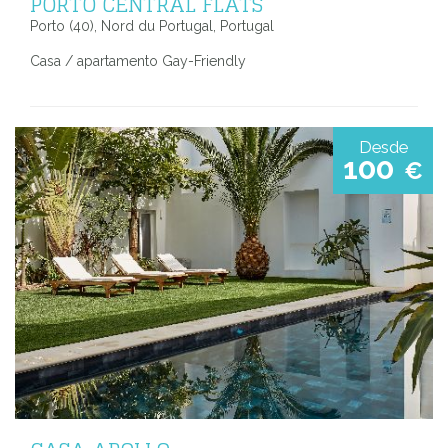
PORTO CENTRAL FLATS
Porto (40), Nord du Portugal, Portugal
Casa / apartamento Gay-Friendly
Desde
100
€