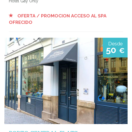
Hotel Gay Only
OFERTA / PROMOCION ACCESO AL SPA
OFRECIDO
Desde
50
€