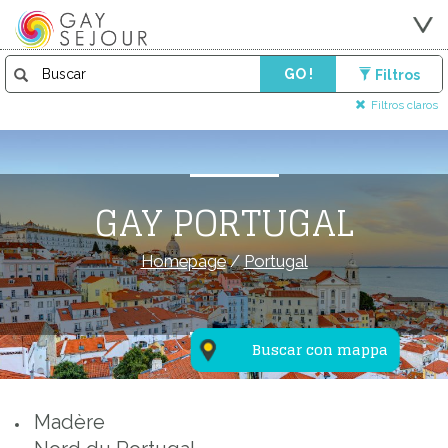
GO !
Filtros
Filtros claros
GAY PORTUGAL
Homepage
/
Portugal
Buscar con mappa
Madère