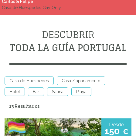
Carlos & Felipe
Casa de Huespedes Gay Only
DESCUBRIR
TODA LA GUÍA PORTUGAL
Casa de Huespedes
Casa / apartamento
Hotel
Bar
Sauna
Playa
13 Resultados
Desde
150
€