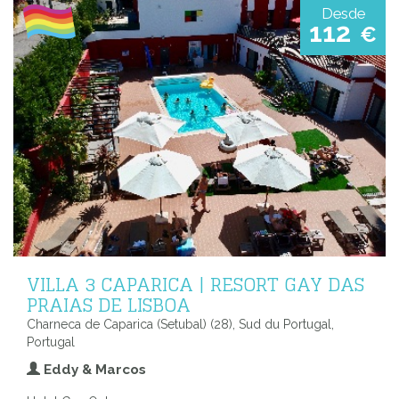
Desde
112
€
VILLA 3 CAPARICA | RESORT GAY DAS
PRAIAS DE LISBOA
Charneca de Caparica (Setubal) (28), Sud du Portugal,
Portugal
Eddy & Marcos