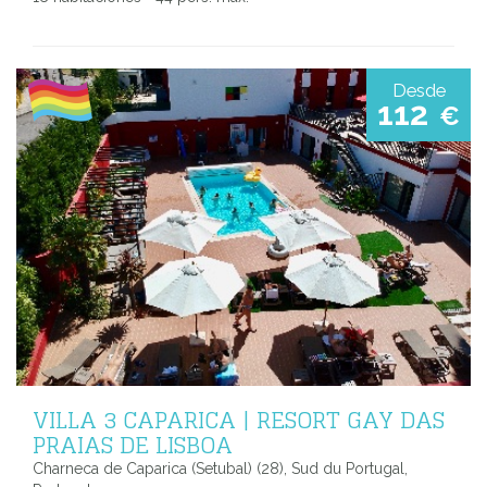
Desde
112
€
VILLA 3 CAPARICA | RESORT GAY DAS
PRAIAS DE LISBOA
Charneca de Caparica (Setubal) (28), Sud du Portugal,