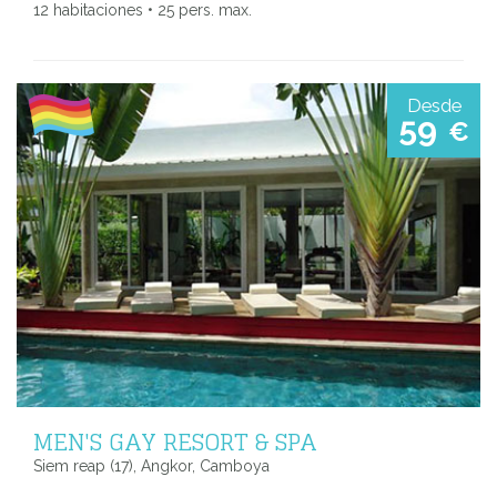
12 habitaciones • 25 pers. max.
Desde
59
€
MEN'S GAY RESORT & SPA
Siem reap (17), Angkor, Camboya