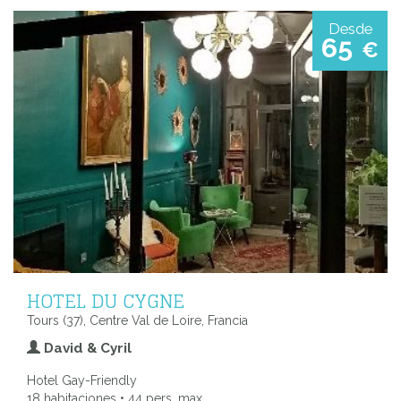
Desde
65
€
HOTEL DU CYGNE
Tours (37), Centre Val de Loire, Francia
David & Cyril
Hotel Gay-Friendly
18 habitaciones • 44 pers. max.