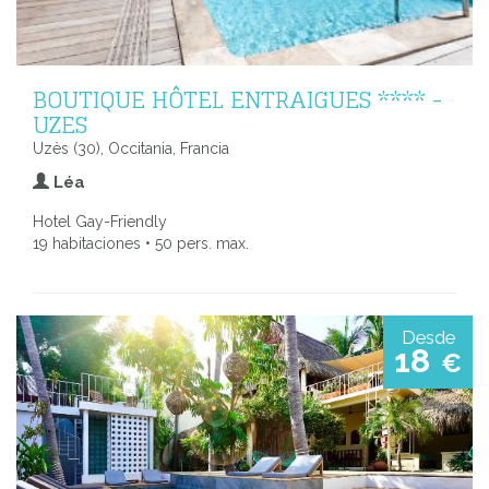
BOUTIQUE HÔTEL ENTRAIGUES **** -
UZES
Uzès (30), Occitania, Francia
Léa
Hotel Gay-Friendly
19 habitaciones • 50 pers. max.
Desde
18
€