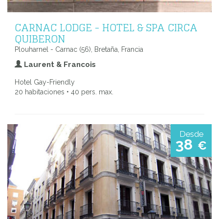
CARNAC LODGE - HOTEL & SPA CIRCA
QUIBERON
Plouharnel - Carnac (56), Bretaña, Francia
Laurent & Francois
Hotel Gay-Friendly
20 habitaciones • 40 pers. max.
Desde
38
€