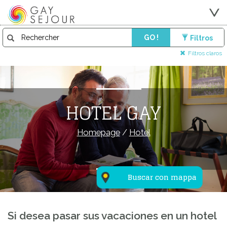
GO !
Filtros
Filtros claros
HOTEL GAY
Homepage
/
Hotel
Buscar con mappa
Si desea pasar sus vacaciones en un hotel