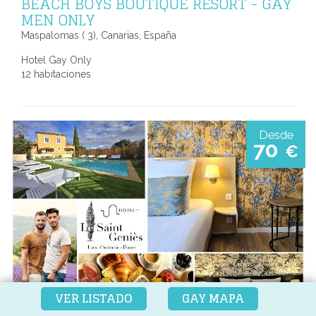
BEACH BOYS BOUTIQUE RESORT - GAY
MEN ONLY
Maspalomas ( 3), Canarias, España
Hotel Gay Only
12 habitaciones
Desde
70
€
VER LISTADO
GAY MAPA