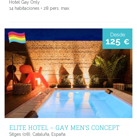
Hotel Gay Only
14 habitaciones • 28 pers. max.
Desde
125
€
ELITE HOTEL – GAY MEN'S CONCEPT
Sitges (08), Cataluña, España