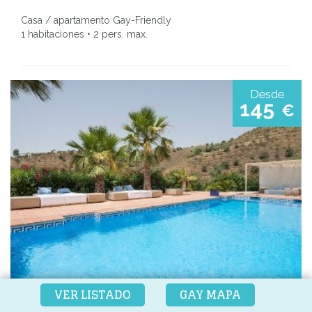
Casa / apartamento Gay-Friendly
1 habitaciones • 2 pers. max.
Desde
145
€
VER LISTADO
GAY MAPA
SOLAZHOME SAYALONGA