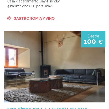
Casa / apartamento Gay-Friendly
4 habitaciones • 8 pers. max.
GASTRONOMIA Y VINO
Desde
100
€