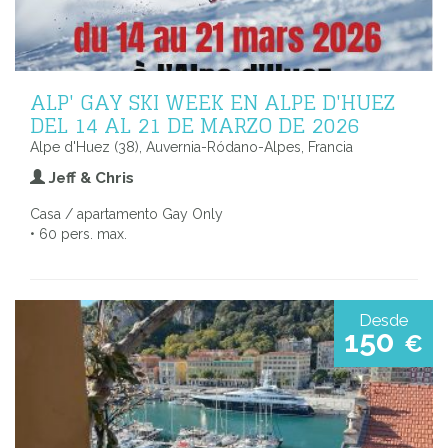
ALP' GAY SKI WEEK EN ALPE D'HUEZ
DEL 14 AL 21 DE MARZO DE 2026
Alpe d'Huez (38), Auvernia-Ródano-Alpes, Francia
Jeff & Chris
Casa / apartamento Gay Only
• 60 pers. max.
Desde
150
€