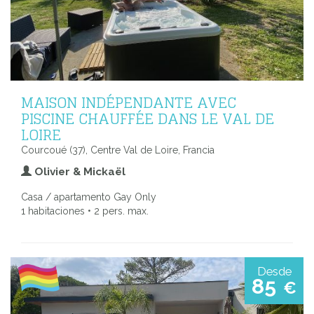
MAISON INDÉPENDANTE AVEC
PISCINE CHAUFFÉE DANS LE VAL DE
LOIRE
Courcoué (37), Centre Val de Loire, Francia
Olivier & Mickaël
Casa / apartamento Gay Only
1 habitaciones • 2 pers. max.
Desde
85
€