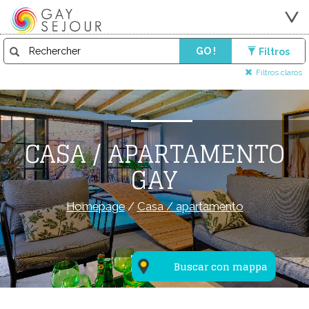
GO !
Filtros
Filtros claros
CASA / APARTAMENTO
GAY
Homepage
/
Casa / apartamento
Buscar con mappa