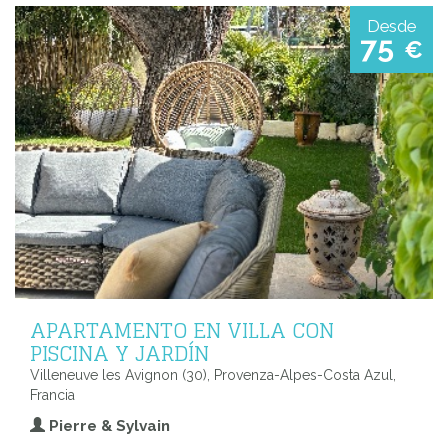
Desde
75
€
APARTAMENTO EN VILLA CON
PISCINA Y JARDÍN
Villeneuve les Avignon (30), Provenza-Alpes-Costa Azul,
Francia
Pierre & Sylvain