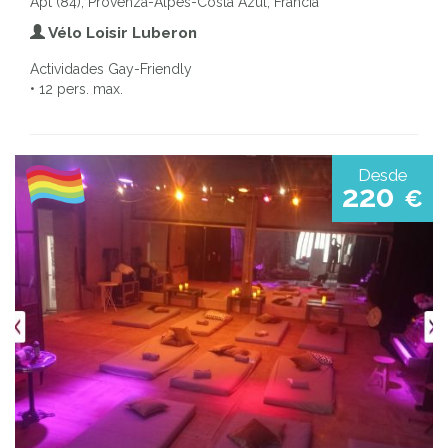
Apt (84), Provenza-Alpes-Costa Azul, Francia
Vélo Loisir Luberon
Actividades Gay-Friendly
• 12 pers. max.
Desde
220
€