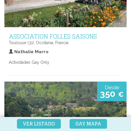
ASSOCIATION FOLLES SAISONS
Toulouse (31), Occitania, Francia
Nathalie Marro
Actividades Gay Only
Desde
350
€
VER LISTADO
GAY MAPA