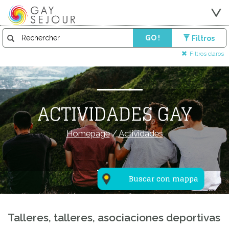
GO !
Filtros
Filtros claros
ACTIVIDADES GAY
Homepage
/
Actividades
Buscar con mappa
Talleres, talleres, asociaciones deportivas