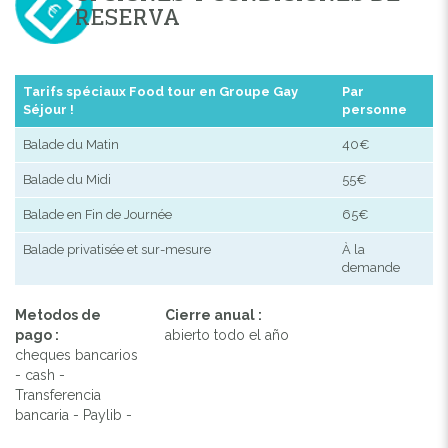
RESERVA
Tarifs spéciaux Food tour en Groupe Gay
Par
Séjour !
personne
Balade du Matin
40€
Balade du Midi
55€
Balade en Fin de Journée
65€
Balade privatisée et sur-mesure
À la
demande
Metodos de
Cierre anual :
pago :
abierto todo el año
cheques bancarios
- cash -
Transferencia
bancaria - Paylib -