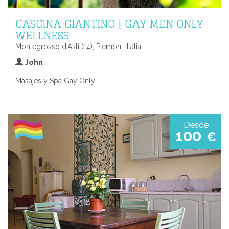
CASCINA GIANTINO | GAY MEN ONLY
WELLNESS
Montegrosso d'Asti (14), Piemont, Italia
John
Masajes y Spa Gay Only
Desde
100
€