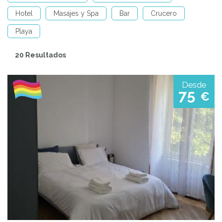
Hotel
Masajes y Spa
Bar
Crucero
Playa
20 Resultados
Desde
75
€