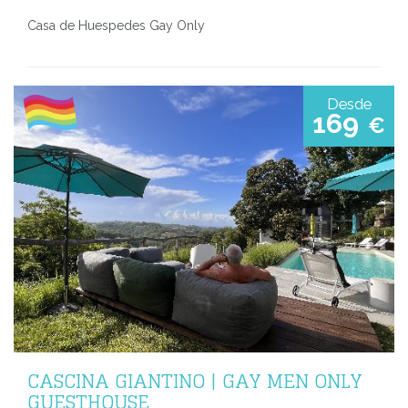
Casa de Huespedes Gay Only
Desde
169
€
CASCINA GIANTINO | GAY MEN ONLY
GUESTHOUSE