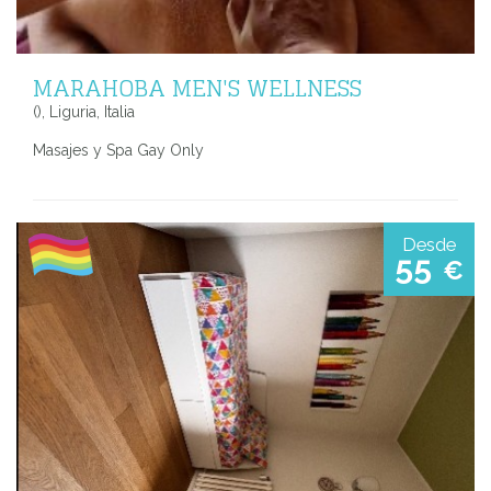
MARAHOBA MEN'S WELLNESS
(), Liguria, Italia
Masajes y Spa Gay Only
Desde
55
€