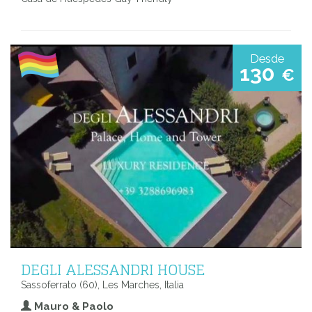
Desde
130
€
DEGLI ALESSANDRI HOUSE
Sassoferrato (60), Les Marches, Italia
Mauro & Paolo