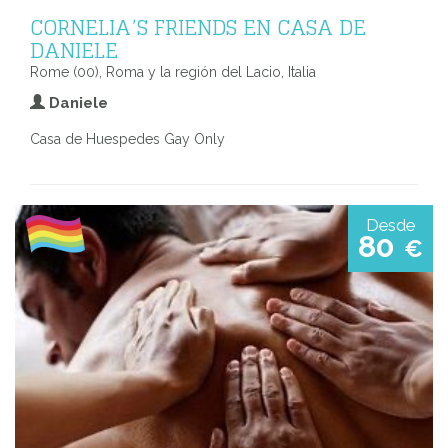
CORNELIA’S FRIENDS EN CASA DE
DANIELE
Rome (00), Roma y la región del Lacio, Italia
Daniele
Casa de Huespedes Gay Only
Desde
80
€