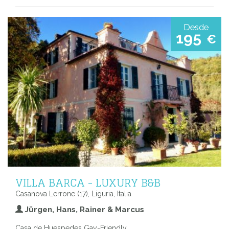
Desde
195
€
VILLA BARCA - LUXURY B&B
Casanova Lerrone (17), Liguria, Italia
Jürgen, Hans, Rainer & Marcus
Casa de Huespedes Gay-Friendly