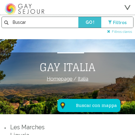
GO !
Filtros
Filtros claros
GAY ITALIA
Homepage
/
Italia
Buscar con mappa
Les Marches