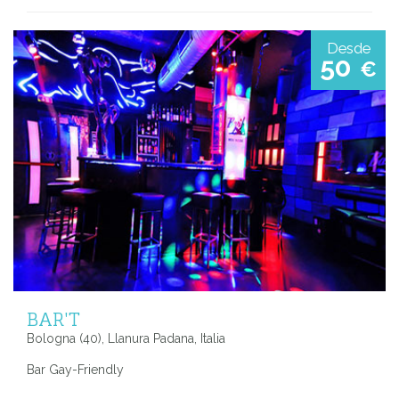
Desde
50
€
BAR'T
Bologna (40), Llanura Padana, Italia
Bar Gay-Friendly