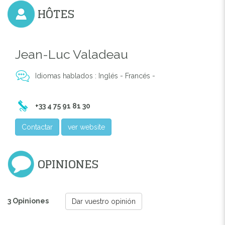
Previous
Next
HÔTES
L'HÔTEL LE CLAIR DE LA PLUME
Jean-Luc Valadeau
Idiomas hablados : Inglés - Francés -
+33 4 75 91 81 30
Contactar
ver website
OPINIONES
3 Opiniones
Dar vuestro opinión