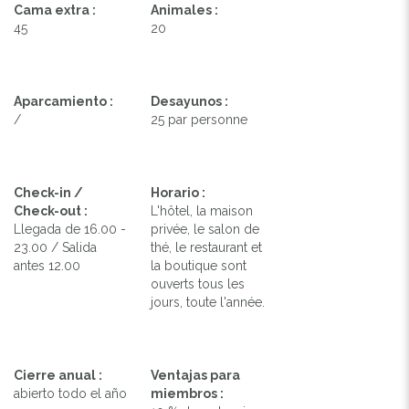
Cama extra :
Animales :
45
20
Aparcamiento :
Desayunos :
/
25 par personne
Check-in /
Horario :
Check-out :
L'hôtel, la maison
Llegada de 16.00 -
privée, le salon de
23.00 / Salida
thé, le restaurant et
antes 12.00
la boutique sont
ouverts tous les
jours, toute l'année.
Cierre anual :
Ventajas para
abierto todo el año
miembros :