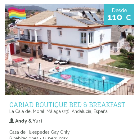
Desde
110
€
CARIAD BOUTIQUE BED & BREAKFAST
La Cala del Moral, Málaga (29), Andalucía, España
Andy & Yuri
Casa de Huespedes Gay Only
6 habitaciones • 14 pers. max.