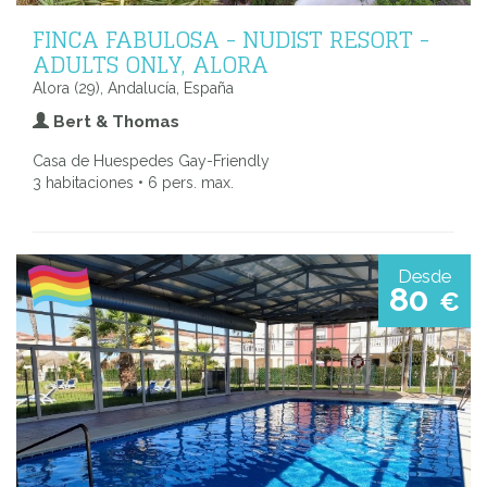
FINCA FABULOSA - NUDIST RESORT -
ADULTS ONLY, ALORA
Alora (29), Andalucía, España
Bert & Thomas
Casa de Huespedes Gay-Friendly
3 habitaciones • 6 pers. max.
Desde
80
€