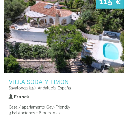
115
€
VILLA SODA Y LIMON
Sayalonga (29), Andalucía, España
Franck
Casa / apartamento Gay-Friendly
3 habitaciones • 6 pers. max.