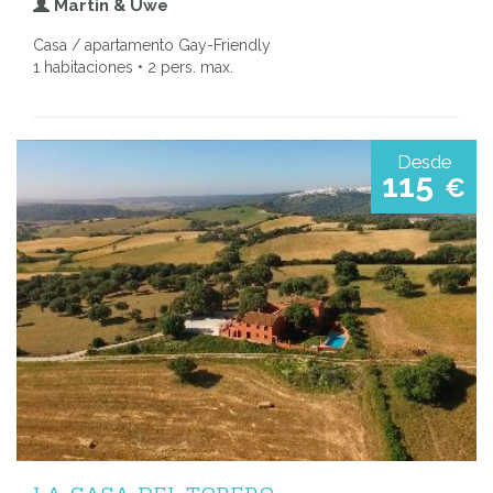
Martin & Uwe
Casa / apartamento Gay-Friendly
1 habitaciones • 2 pers. max.
Desde
115
€