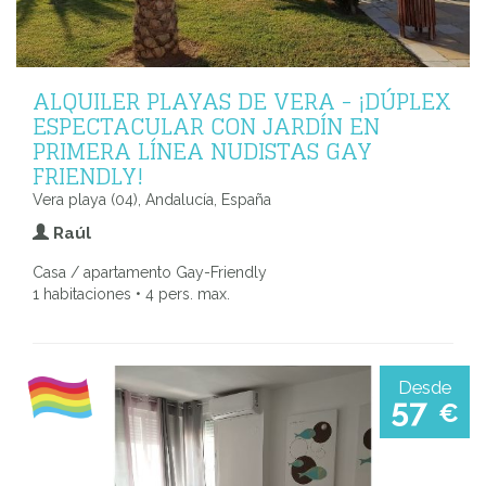
ALQUILER PLAYAS DE VERA - ¡DÚPLEX
ESPECTACULAR CON JARDÍN EN
PRIMERA LÍNEA NUDISTAS GAY
FRIENDLY!
Vera playa (04), Andalucía, España
Raúl
Casa / apartamento Gay-Friendly
1 habitaciones • 4 pers. max.
Desde
57
€