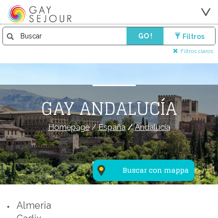
GO !
Filtros
Filtros claros
GAY ANDALUCÍA
Homepage
/
España
/
Andalucía
Buscar con mappa
Almeria