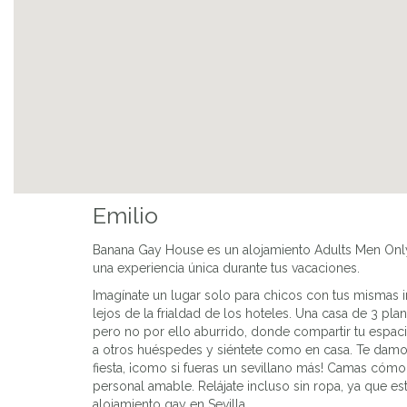
Emilio
Banana Gay House es un alojamiento Adults Men Only e
una experiencia única durante tus vacaciones.
Imagínate un lugar solo para chicos con tus mismas 
lejos de la frialdad de los hoteles. Una casa de
3 plan
pero no por ello aburrido, donde compartir tu espac
a otros huéspedes y
siéntete como en casa
. Te damo
fiesta, ¡como si fueras un sevillano más! Camas cóm
personal amable. Relájate incluso sin ropa, ya que
es
alojamiento gay en Sevilla.
.