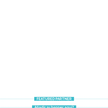
ROOFTOP
FEATURED PARTNER
Añadir su banner aquí?