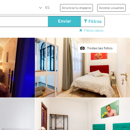
Anuncia tu espacio
Acceso usuarios
Enviar
Filtros
Filtros claros
Todas las fotos