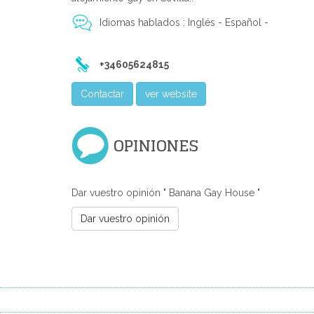
Idiomas hablados : Inglés - Español -
Previous
+34605624815
Contactar
ver website
OPINIONES
Dar vuestro opinión " Banana Gay House "
Dar vuestro opinión