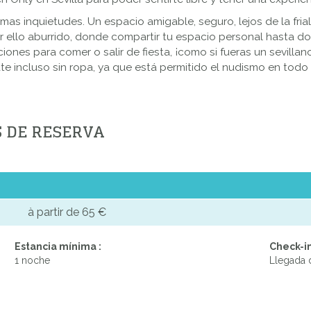
mas inquietudes. Un espacio amigable, seguro, lejos de la fria
r ello aburrido, donde compartir tu espacio personal hasta 
ones para comer o salir de fiesta, ¡como si fueras un sevill
 incluso sin ropa, ya que está permitido el nudismo en todo e
S DE RESERVA
à partir de 65 €
Estancia mínima :
Check-in
1 noche
Llegada d