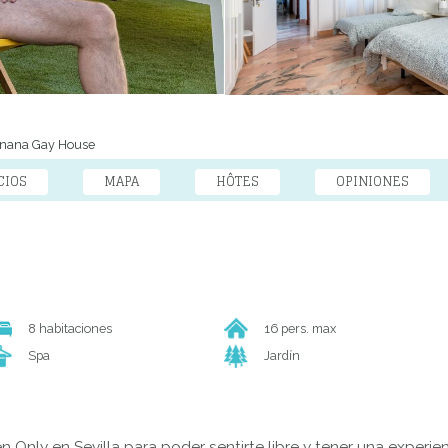
nana Gay House
CIOS
MAPA
HÔTES
OPINIONES
8 habitaciones
16 pers. max
Spa
Jardín
nly en Sevilla para poder sentirte libre y tener una experie