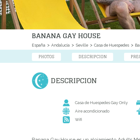
BANANA GAY HOUSE
España
Andalucía
Seville
Casa de Huespedes
Ba
PHOTOS
DESCRIPCION
PRE
DESCRIPCION
Casa de Huespedes Gay Only
Aire acondicionado
Wifi
Banana Gay House es un alojamiento Adults Men O