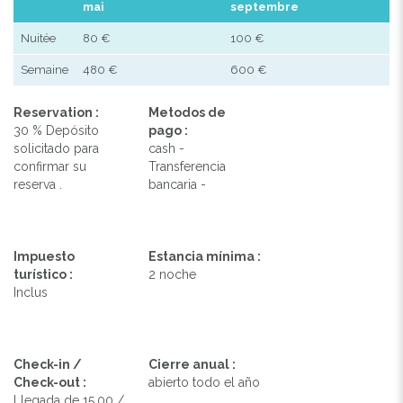
mai
septembre
Nuitée
80 €
100 €
Semaine
480 €
600 €
Reservation :
Metodos de
30 % Depósito
pago :
solicitado para
cash -
confirmar su
Transferencia
reserva .
bancaria -
Impuesto
Estancia mínima :
turístico :
2 noche
Inclus
Check-in /
Cierre anual :
Check-out :
abierto todo el año
Llegada de 15.00 /