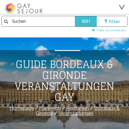
GO !
Filter
Filter zurücksetzen
GUIDE BORDEAUX &
GIRONDE
VERANSTALTUNGEN
GAY
Homepage
/
Frankreich
/
Aquitanien
/
Bordeaux &
Gironde
/
Veranstaltungen