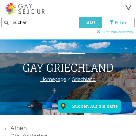
GO !
Filter
Filter zurücksetzen
GAY GRIECHLAND
Homepage
/
Griechland
Suchen Auf die Karte
Athen