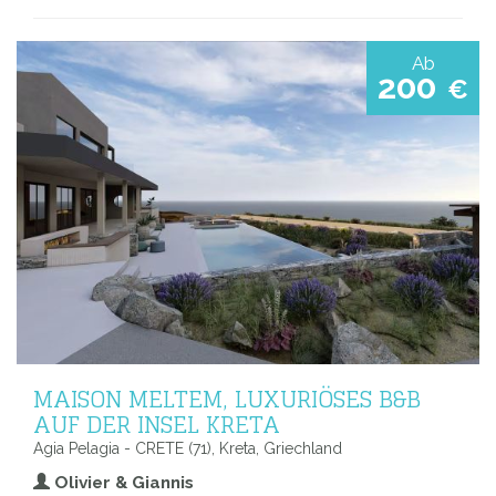
Ab
200
€
MAISON MELTEM, LUXURIÖSES B&B
AUF DER INSEL KRETA
Agia Pelagia - CRETE (71), Kreta, Griechland
Olivier & Giannis