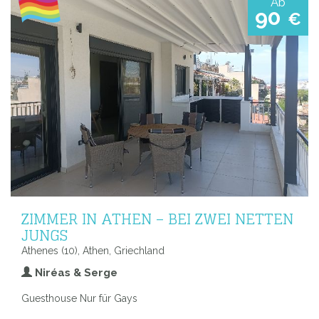
Ab
90
€
ZIMMER IN ATHEN – BEI ZWEI NETTEN
JUNGS
Athenes (10), Athen, Griechland
Niréas & Serge
Guesthouse Nur für Gays