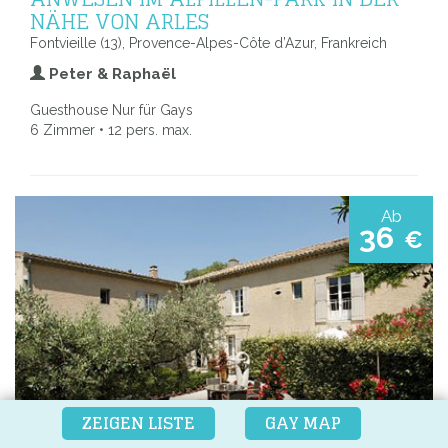
NÄHE VON ARLES
Fontvieille (13), Provence-Alpes-Côte d’Azur, Frankreich
Peter & Raphaël
Guesthouse Nur für Gays
6 Zimmer • 12 pers. max.
Ab
36
€
ZEIGEN LISTE
GAY MAP