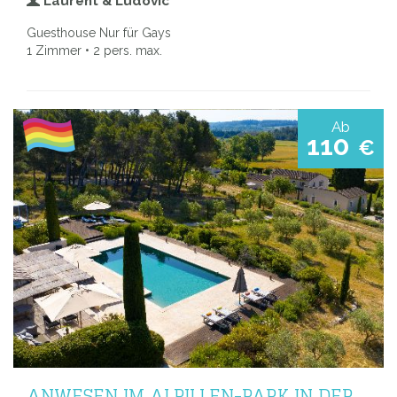
Laurent & Ludovic
Guesthouse Nur für Gays
1 Zimmer • 2 pers. max.
Ab
110
€
ANWESEN IM ALPILLEN-PARK IN DER