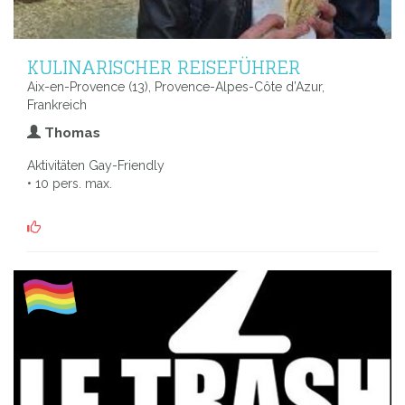
KULINARISCHER REISEFÜHRER
Aix-en-Provence (13), Provence-Alpes-Côte d’Azur,
Frankreich
Thomas
Aktivitäten Gay-Friendly
• 10 pers. max.