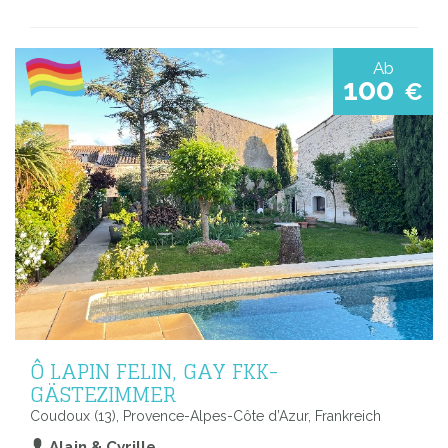
Ab
100
€
Ô LAPIN FELIN, GAY FKK-
GÄSTEZIMMER
Coudoux (13), Provence-Alpes-Côte d’Azur, Frankreich
Alain & Cyrille