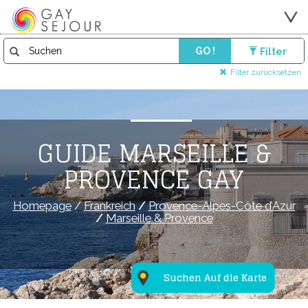
GO !
Filter
Filter zurücksetzen
GUIDE MARSEILLE &
PROVENCE GAY
Homepage
/
Frankreich
/
Provence-Alpes-Côte d’Azur
/
Marseille & Provence
Suchen Auf die Karte