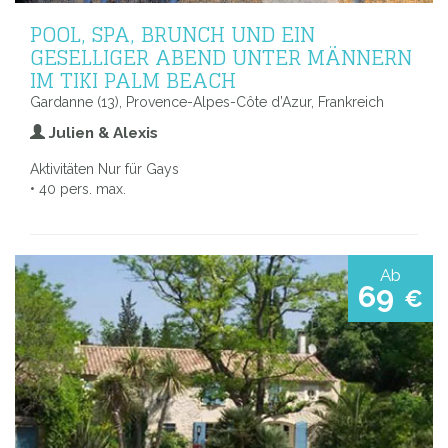
POOL, SPA, BRUNCH UND EIN
GESELLIGER ABEND UNTER MÄNNERN
IM TIKI PALM BEACH
Gardanne (13), Provence-Alpes-Côte d’Azur, Frankreich
Julien & Alexis
Aktivitäten Nur für Gays
• 40 pers. max.
Ab
69
€