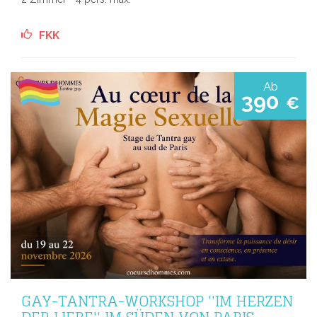
FKK
Ab
390
€
GAY-TANTRA-WORKSHOP ''IM HERZEN