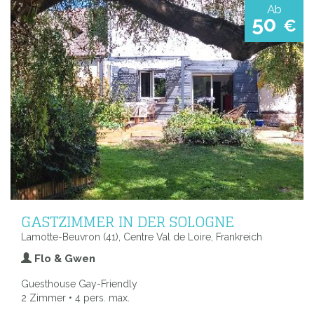
Ab
50
€
GASTZIMMER IN DER SOLOGNE
Lamotte-Beuvron (41), Centre Val de Loire, Frankreich
Flo & Gwen
Guesthouse Gay-Friendly
2 Zimmer • 4 pers. max.