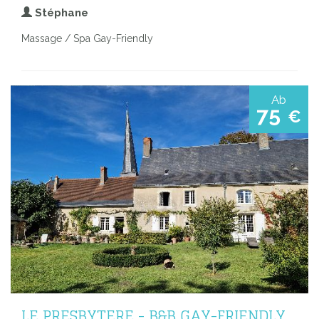
Stéphane
Massage / Spa Gay-Friendly
Ab
75
€
LE PRESBYTERE - B&B GAY-FRIENDLY