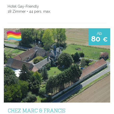
Hotel Gay-Friendly
18 Zimmer • 44 pers. max.
Ab
80
€
CHEZ MARC & FRANCIS