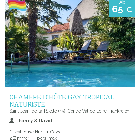
Ab
65
€
CHAMBRE D'HÔTE GAY TROPICAL
NATURISTE
Saint-Jean-de-la-Ruelle (45), Centre Val de Loire, Frankreich
Thierry & David
Guesthouse Nur für Gays
2 Zimmer • 4 pers. max.