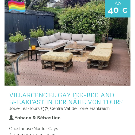
Ab
40
€
VILLARCENCIEL GAY FKK-BED AND
BREAKFAST IN DER NÄHE VON TOURS
Joué-Les-Tours (37), Centre Val de Loire, Frankreich
Yohann & Sébastien
Guesthouse Nur für Gays
2 Zimmer • 4 pers. max.