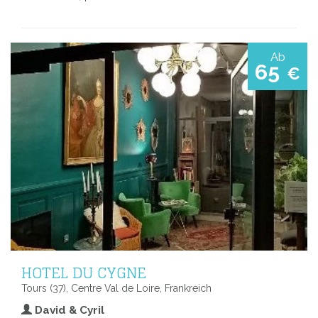
Ab
65
€
HOTEL DU CYGNE
Tours (37), Centre Val de Loire, Frankreich
David & Cyril