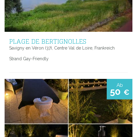
PLAGE DE BERTIGNOLLES
Savigny en Véron (37), Centre Val de Loire, Frankreich
Strand Gay-Friendly
Ab
50
€