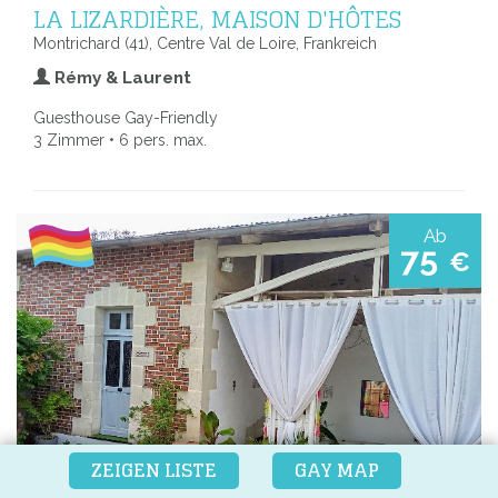
LA LIZARDIÈRE, MAISON D'HÔTES
Montrichard (41), Centre Val de Loire, Frankreich
Rémy & Laurent
Guesthouse Gay-Friendly
3 Zimmer • 6 pers. max.
Ab
75
€
ZEIGEN LISTE
GAY MAP