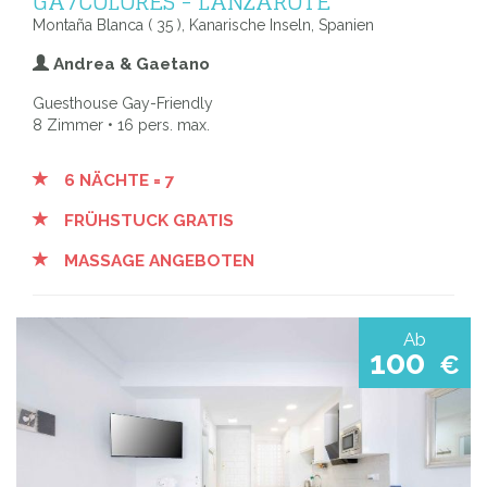
GA7COLORES - LANZAROTE
Montaña Blanca ( 35 ), Kanarische Inseln, Spanien
Andrea & Gaetano
Guesthouse Gay-Friendly
8 Zimmer • 16 pers. max.
6 NÄCHTE = 7
FRÜHSTUCK GRATIS
MASSAGE ANGEBOTEN
Ab
100
€