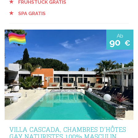
FRÜHSTUCK GRATIS
SPA GRATIS
Ab
90
€
VILLA CASCADA, CHAMBRES D’HÔTES
GAY NATURISTES 100% MASCULIN