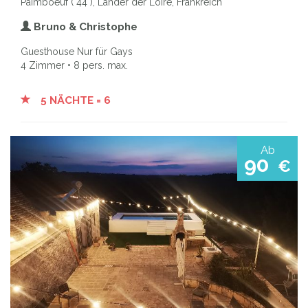
Paimboeuf ( 44 ), Länder der Loire, Frankreich
Bruno & Christophe
Guesthouse Nur für Gays
4 Zimmer • 8 pers. max.
5 NÄCHTE = 6
Ab
90
€