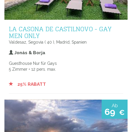
LA CASONA DE CASTILNOVO - GAY
MEN ONLY
Valdesaz, Segovia ( 40 ), Madrid, Spanien
Jonás & Borja
Guesthouse Nur für Gays
5 Zimmer • 12 pers. max.
25% RABATT
Ab
69
€