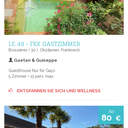
LE 49 - FKK GASTZIMMER
Boissières ( 30 ), Okzitanien, Frankreich
Gaetan & Guiseppe
Guesthouse Nur für Gays
5 Zimmer • 15 pers. max.
ENTSPANNEN SIE SICH UND WELLNESS
Ab
80
€