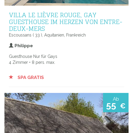
VILLA LE LIÈVRE ROUGE, GAY
GUESTHOUSE IM HERZEN VON ENTRE-
DEUX-MERS
Escoussans ( 33 ), Aquitanien, Frankreich
Philippe
Guesthouse Nur für Gays
4 Zimmer • 8 pers. max.
SPA GRATIS
Ab
55
€