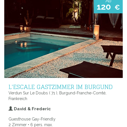
Ab
120
€
L'ESCALE GASTZIMMER IM BURGUND
Verdun Sur Le Doubs ( 71 ), Burgund-Franche-Comté,
Frankreich
David & Frederic
Guesthouse Gay-Friendly
2 Zimmer • 6 pers. max.