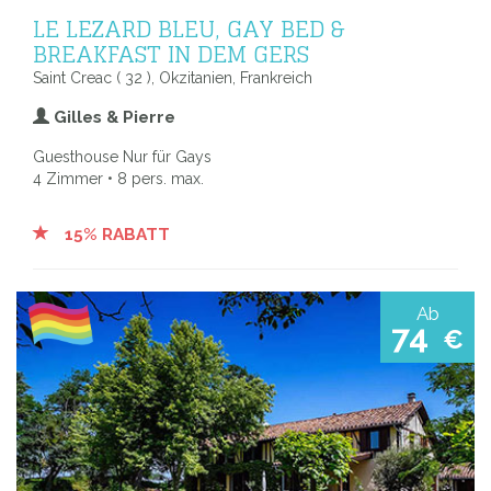
LE LEZARD BLEU, GAY BED &
BREAKFAST IN DEM GERS
Saint Creac ( 32 ), Okzitanien, Frankreich
Gilles & Pierre
Guesthouse Nur für Gays
4 Zimmer • 8 pers. max.
15% RABATT
Ab
74
€