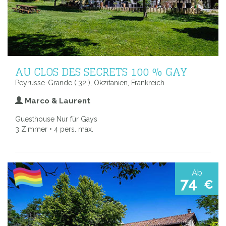
AU CLOS DES SECRETS 100 % GAY
Peyrusse-Grande ( 32 ), Okzitanien, Frankreich
Marco & Laurent
Guesthouse Nur für Gays
3 Zimmer • 4 pers. max.
Ab
74
€