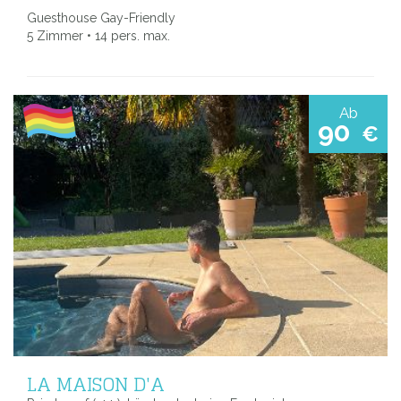
Guesthouse Gay-Friendly
5 Zimmer • 14 pers. max.
Ab
90
€
LA MAISON D'A