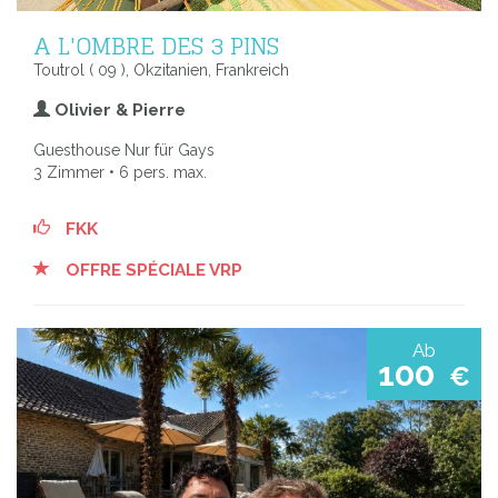
A L'OMBRE DES 3 PINS
Toutrol ( 09 ), Okzitanien, Frankreich
Olivier & Pierre
Guesthouse Nur für Gays
3 Zimmer • 6 pers. max.
FKK
OFFRE SPÉCIALE VRP
Ab
100
€