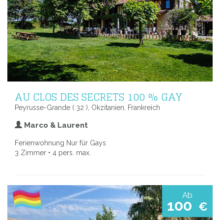
AU CLOS DES SECRETS 100 % GAY
Peyrusse-Grande ( 32 ), Okzitanien, Frankreich
Marco & Laurent
Ferienwohnung Nur für Gays
3 Zimmer • 4 pers. max.
Ab
100
€