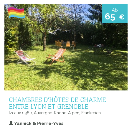
Ab
65
€
CHAMBRES D'HÔTES DE CHARME
ENTRE LYON ET GRENOBLE
Izeaux ( 38 ), Auvergne-Rhone-Alpen, Frankreich
Yannick & Pierre-Yves