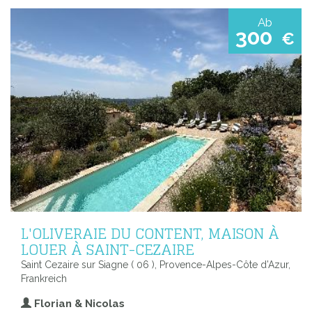
Ab
300
€
L'OLIVERAIE DU CONTENT, MAISON À
LOUER À SAINT-CEZAIRE
Saint Cezaire sur Siagne ( 06 ), Provence-Alpes-Côte d’Azur,
Frankreich
Florian & Nicolas