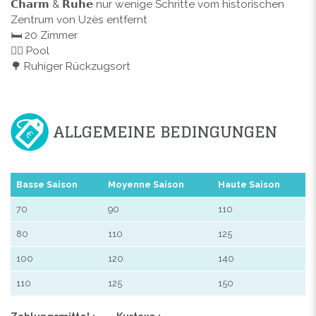
𝗖𝗵𝗮𝗿𝗺 & 𝗥𝘂𝗵𝗲 nur wenige Schritte vom historischen
Zentrum von Uzès entfernt
🛏️ 20 Zimmer
🏊‍♀️ Pool
🌳 Ruhiger Rückzugsort
ALLGEMEINE BEDINGUNGEN
Basse Saison
Moyenne Saison
Haute Saison
70
90
110
80
110
125
100
120
140
110
125
150