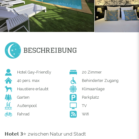
BESCHREIBUNG
Hotel Gay-Friendly
20 Zimmer
40 pers. max
Behinderter Zugang
Haustiere erlaubt
Klimaanlage
Garten
Parkplatz
Außenpool
TV
Fahrad
Wifi
𝗛𝗼𝘁𝗲𝗹 𝟯⭐️ zwischen Natur und Stadt