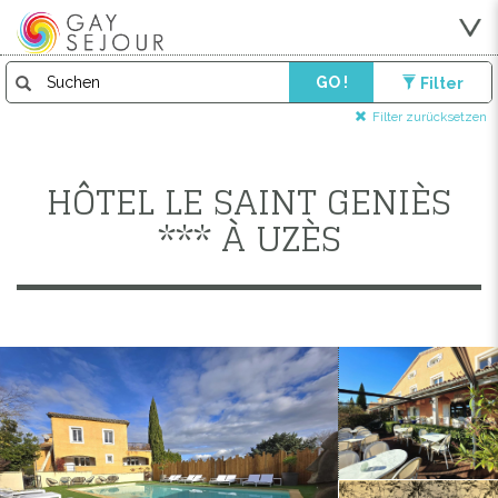
GO !
Filter
Filter zurücksetzen
HÔTEL LE SAINT GENIÈS
*** À UZÈS