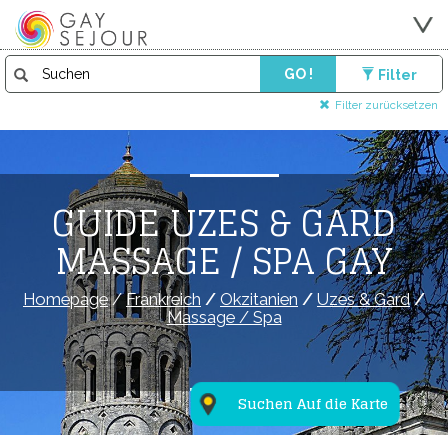
GO !
Filter
Filter zurücksetzen
GUIDE UZES & GARD
MASSAGE / SPA GAY
Homepage
/
Frankreich
/
Okzitanien
/
Uzes & Gard
/
Massage / Spa
Suchen Auf die Karte