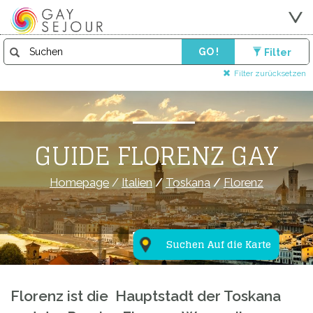
GO !
Filter
Filter zurücksetzen
GUIDE FLORENZ GAY
Homepage
/
Italien
/
Toskana
/
Florenz
Suchen Auf die Karte
Florenz ist die Hauptstadt der Toskana