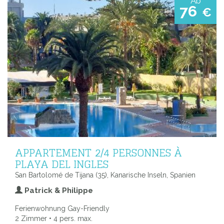
Ab
76
€
APPARTEMENT 2/4 PERSONNES À
PLAYA DEL INGLES
San Bartolomé de Tijana (35), Kanarische Inseln, Spanien
Patrick & Philippe
Ferienwohnung Gay-Friendly
2 Zimmer • 4 pers. max.