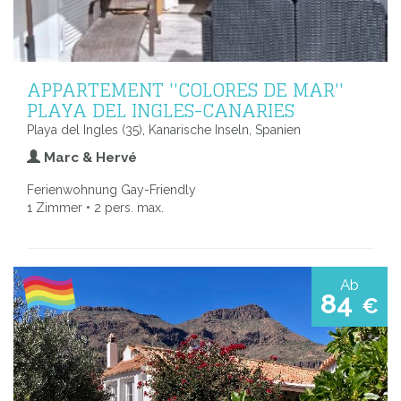
APPARTEMENT ''COLORES DE MAR''
PLAYA DEL INGLES-CANARIES
Playa del Ingles (35), Kanarische Inseln, Spanien
Marc & Hervé
Ferienwohnung Gay-Friendly
1 Zimmer • 2 pers. max.
Ab
84
€