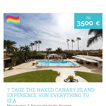
Ab
3500
€
7 TAGE THE NAKED CANARY ISLAND
EXPERIENCE VON EVERYTHING TO
SEA
Maspalomas (), Kanarische Inseln, Spanien