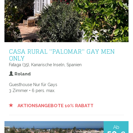
CASA RURAL ''PALOMAR'' GAY MEN
ONLY
Fataga (35), Kanarische Inseln, Spanien
Roland
Guesthouse Nur für Gays
3 Zimmer • 6 pers. max.
AKTIONSANGEBOTE 10% RABATT
Ab