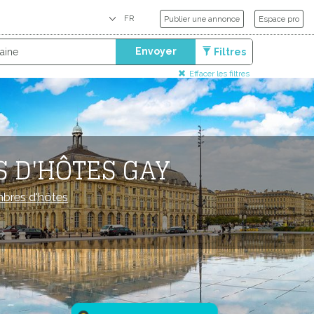
Publier une annonce
Espace pro
Envoyer
Filtres
Effacer les filtres
 D'HÔTES GAY
bres d'hôtes