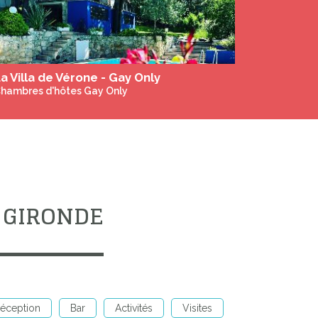
a Villa de Vérone - Gay Only
hambres d'hôtes Gay Only
 GIRONDE
réception
Bar
Activités
Visites