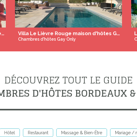
Détente naturiste entre Tours et Poitiers
Villa Le Lièvre Rouge maison d'hôtes Gay-Only au coeur de l’Entre-Deux-Mers
L
Chambres d'hôtes Gay Only
C
DÉCOUVREZ TOUT LE GUIDE
MBRES D'HÔTES BORDEAUX &
Hôtel
Restaurant
Massage & Bien-Être
Mariage / 