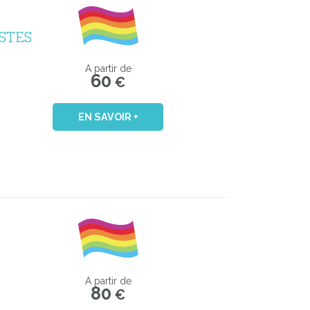
STES
A partir de
60
€
EN SAVOIR +
A partir de
80
€