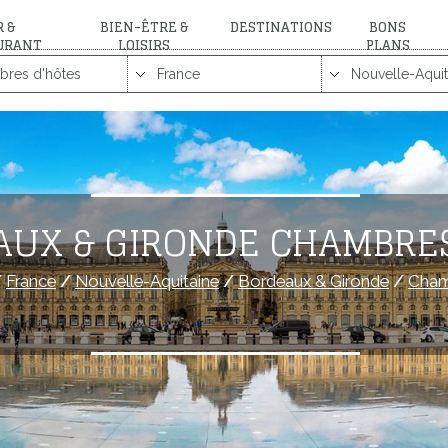
 &
BIEN-ÊTRE &
DESTINATIONS
BONS
URANT
LOISIRS
PLANS
AUX & GIRONDE CHAMBRES
/
France
/
Nouvelle-Aquitaine
/
Bordeaux & Gironde
/
Cham