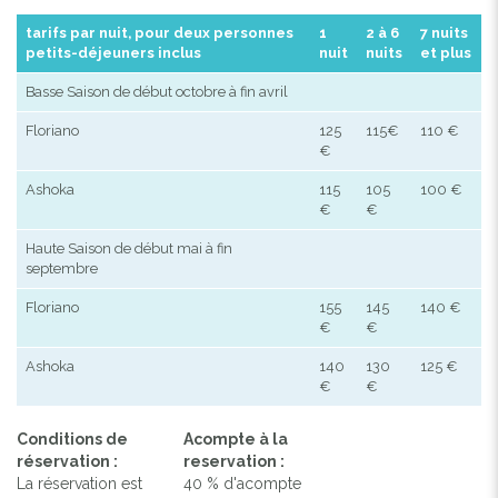
tarifs par nuit, pour deux personnes
1
2 à 6
7 nuits
petits-déjeuners inclus
nuit
nuits
et plus
Basse Saison de début octobre à fin avril
Floriano
125
115€
110 €
€
Ashoka
115
105
100 €
€
€
Haute Saison de début mai à fin
septembre
Floriano
155
145
140 €
€
€
Ashoka
140
130
125 €
€
€
Conditions de
Acompte à la
réservation :
reservation :
La réservation est
40 % d'acompte