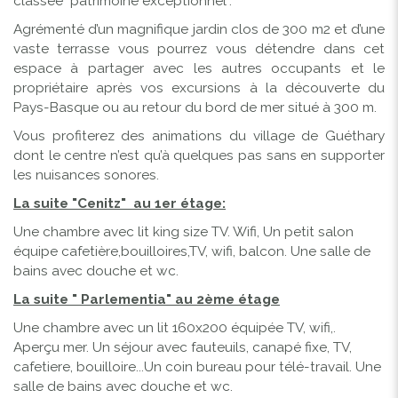
classée "patrimoine exceptionnel".
Agrémenté d’un magnifique jardin clos de 300 m2 et d’une
vaste terrasse vous pourrez vous détendre dans cet
espace à partager avec les autres occupants et le
propriétaire après vos excursions à la découverte du
Pays-Basque ou au retour du bord de mer situé à 300 m.
Vous profiterez des animations du village de Guéthary
dont le centre n’est qu’à quelques pas sans en supporter
les nuisances sonores.
La suite "Cenitz" a
u 1er étage:
Une chambre avec lit king size TV. Wifi, Un petit salon
équipe cafetière,bouilloires,TV, wifi, balcon. Une salle de
bains avec douche et wc.
La suite " Parlementia" a
u 2ème étage
Une chambre avec un lit 160x200 équipée TV, wifi,.
Aperçu mer. Un séjour avec fauteuils, canapé fixe, TV,
cafetiere, bouilloire...Un coin bureau pour télé-travail. Une
salle de bains avec douche et wc.