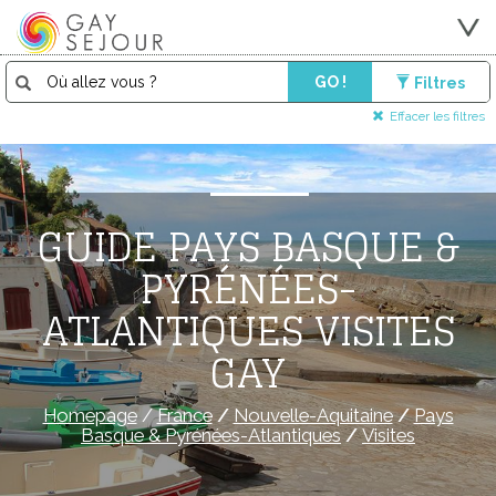
GO !
Filtres
Effacer les filtres
GUIDE PAYS BASQUE &
PYRÉNÉES-
ATLANTIQUES VISITES
GAY
Homepage
/
France
/
Nouvelle-Aquitaine
/
Pays
Basque & Pyrénées-Atlantiques
/
Visites