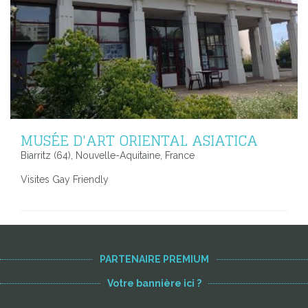
MUSÉE D'ART ORIENTAL ASIATICA
Biarritz (64), Nouvelle-Aquitaine, France
Visites Gay Friendly
PARTENAIRE PREMIUM
Votre bannière ici ?