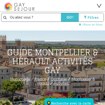
GO !
Filtres
Effacer les filtres
GUIDE MONTPELLIER &
HÉRAULT ACTIVITÉS
GAY
Homepage
/
France
/
Occitanie
/
Montpellier &
Hérault
/
Activités
Recherche avec la carte