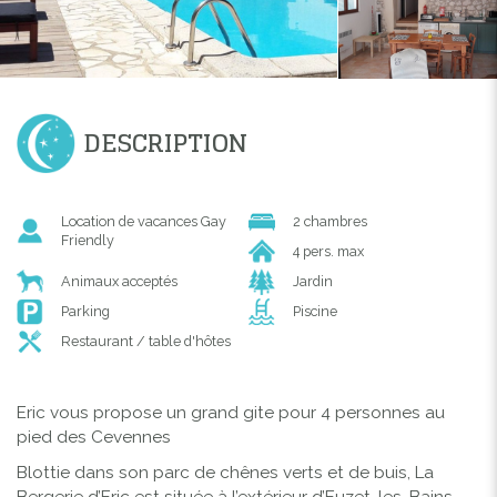
DESCRIPTION
Location de vacances Gay
2 chambres
Friendly
4 pers. max
Animaux acceptés
Jardin
Parking
Piscine
Restaurant / table d'hôtes
Eric vous propose un grand gite pour 4 personnes au
pied des Cevennes
Blottie dans son parc de chênes verts et de buis, La
Bergerie d’Eric est située à l’extérieur d’Euzet-les-Bains