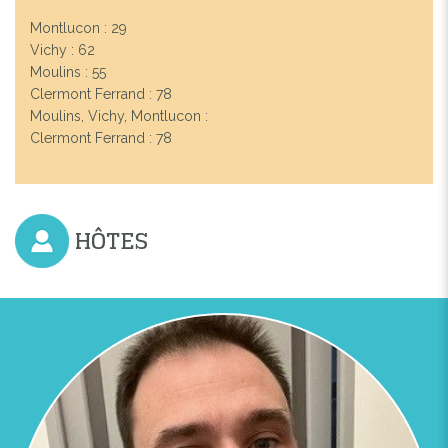
Previous
Next
Montlucon : 29
Vichy : 62
Moulins : 55
GITE SODA
Clermont Ferrand : 78
Moulins, Vichy, Montlucon :
Clermont Ferrand : 78
HÔTES