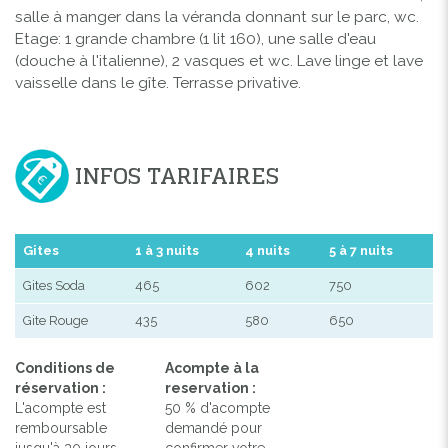
salle à manger dans la véranda donnant sur le parc, wc.
Etage: 1 grande chambre (1 lit 160), une salle d'eau
(douche à l'italienne), 2 vasques et wc. Lave linge et lave
vaisselle dans le gîte. Terrasse privative.
INFOS TARIFAIRES
Gites
1 à 3 nuits
4 nuits
5 à 7 nuits
Gites Soda
465
602
750
Gite Rouge
435
580
650
Conditions de
Acompte à la
réservation :
reservation :
L'acompte est
50 % d'acompte
remboursable
demandé pour
jusqu'à 30 jours
confirmer votre