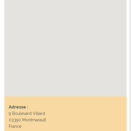
Adresse :
9 Boulevard Villard
03390 Montmarault
France