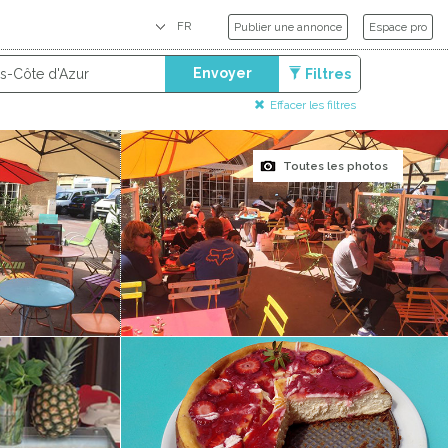
Publier une annonce
Espace pro
Envoyer
Filtres
Effacer les filtres
Toutes les photos