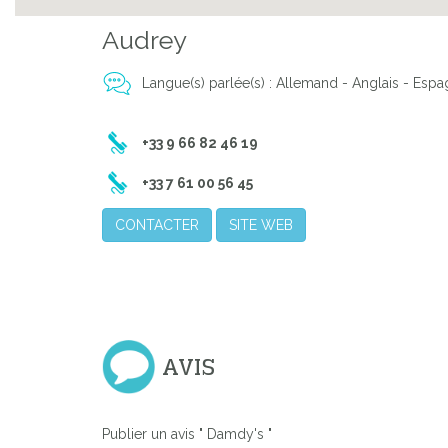
Audrey
Langue(s) parlée(s) : Allemand - Anglais - Espagn
+33 9 66 82 46 19
+33 7 61 00 56 45
CONTACTER
SITE WEB
AVIS
Publier un avis " Damdy's "