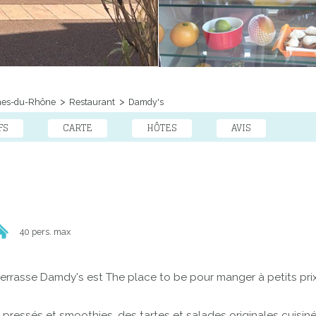
hes-du-Rhône
Restaurant
Damdy's
FS
CARTE
HÔTES
AVIS
40 pers. max
la terrasse Damdy's est The place to be pour manger à petits pr
 pressés et smoothies, des tartes et salades originales cuisin