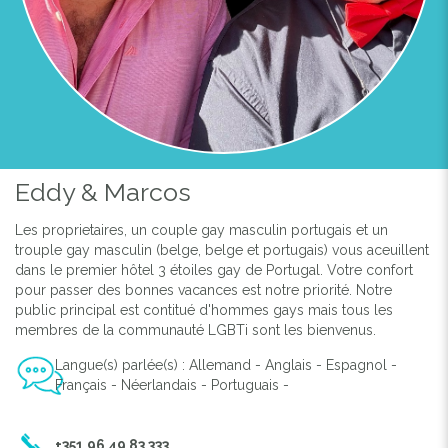
Previous
Next
Eddy & Marcos
Les proprietaires, un couple gay masculin portugais et un
LA PISCINE
trouple gay masculin (belge, belge et portugais) vous aceuillent
dans le premier hôtel 3 étoiles gay de Portugal. Votre confort
pour passer des bonnes vacances est notre priorité. Notre
public principal est contitué d'hommes gays mais tous les
membres de la communauté LGBTi sont les bienvenus.
Langue(s) parlée(s) : Allemand - Anglais - Espagnol -
Français - Néerlandais - Portuguais -
+351 96 49 83 333