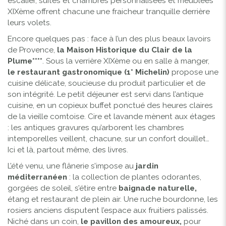
escalier, suites et chambres personnalisées et meublées
XIXème offrent chacune une fraicheur tranquille derrière
leurs volets.
Encore quelques pas : face à l’un des plus beaux lavoirs
de Provence,
la Maison Historique du Clair de la
Plume****
. Sous la verrière XIXème ou en salle à manger,
le restaurant gastronomique (1* Michelin)
propose une
cuisine délicate, soucieuse du produit particulier et de
son intégrité. Le petit déjeuner est servi dans l’antique
cuisine, en un copieux buffet ponctué des heures claires
de la vieille comtoise. Cire et lavande mènent aux étages
: les antiques gravures qu’arborent les chambres
intemporelles veillent, chacune, sur un confort douillet…
Ici et là, partout même, des livres.
L’été venu, une flânerie s’impose au
jardin
méditerranéen
: la collection de plantes odorantes,
gorgées de soleil, s’étire entre
baignade naturelle,
étang et restaurant de plein air. Une ruche bourdonne, les
rosiers anciens disputent l’espace aux fruitiers palissés.
Niché dans un coin,
le pavillon des amoureux,
pour