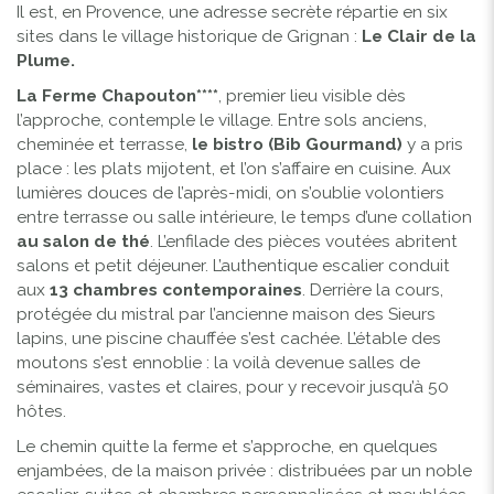
Il est, en Provence, une adresse secrète répartie en six
sites dans le village historique de Grignan :
Le Clair de la
Plume.
La Ferme Chapouton****
, premier lieu visible dès
l’approche, contemple le village. Entre sols anciens,
cheminée et terrasse,
le bistro (Bib Gourmand)
y a pris
place : les plats mijotent, et l’on s’affaire en cuisine. Aux
lumières douces de l’après-midi, on s’oublie volontiers
entre terrasse ou salle intérieure, le temps d’une collation
au salon de thé
. L’enfilade des pièces voutées abritent
salons et petit déjeuner. L’authentique escalier conduit
aux
13 chambres contemporaines
. Derrière la cours,
protégée du mistral par l’ancienne maison des Sieurs
lapins, une piscine chauffée s’est cachée. L’étable des
moutons s’est ennoblie : la voilà devenue salles de
séminaires, vastes et claires, pour y recevoir jusqu’à 50
hôtes.
Le chemin quitte la ferme et s’approche, en quelques
enjambées, de la maison privée : distribuées par un noble