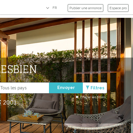
Publier une annonce
Espace pro
LESBIEN
Envoyer
Filtres
Effacer les filtres
 2001