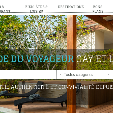
 &
BIEN-ÊTRE &
DESTINATIONS
BONS
URANT
LOISIRS
PLANS
IDE DU VOYAGEUR
GAY ET 
ITÉ, AUTHENTICITÉ ET CONVIVIALITÉ DEPUIS