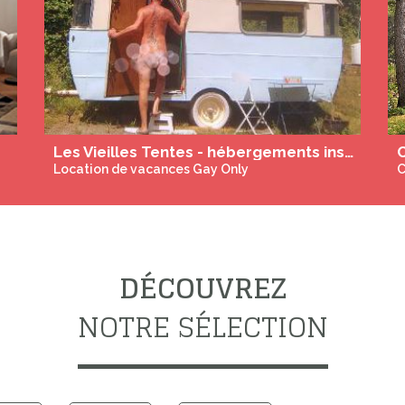
Les Vieilles Tentes - hébergements insolites aménagées gay et naturistes en Drôme Ardèche
Location de vacances Gay Only
Cha
DÉCOUVREZ
NOTRE SÉLECTION