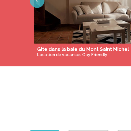
Previous
Gite dans la baie du Mont Saint Michel
Location de vacances Gay Friendly