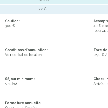
72 €
Caution :
Acompte 
300 €
40 % d'a
réservatio
Conditions d'annulation :
Taxe de 
Voir contrat de location
0,90 € /
Séjour minimum :
Check-in
5 nuit(s)
Arrivée :
Fermeture annuelle :
Ouvert toute l'année