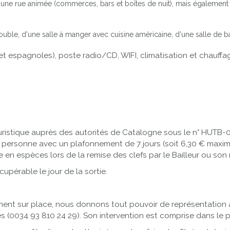
 une rue animée (commerces, bars et boîtes de nuit), mais également 
e, d'une salle à manger avec cuisine américaine, d'une salle de bain
 et espagnoles), poste radio/CD, WIFI, climatisation et chauffag
stique auprès des autorités de Catalogne sous le n° HUTB-01
ar personne avec un plafonnement de 7 jours (soit 6,30 € maxi
re en espèces lors de la remise des clefs par le Bailleur ou son
cupérable le jour de la sortie.
ment sur place, nous donnons tout pouvoir de représentation 
es (0034 93 810 24 29). Son intervention est comprise dans le pr