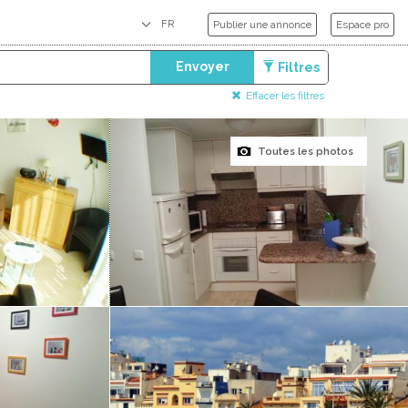
Publier une annonce
Espace pro
Envoyer
Filtres
Effacer les filtres
Toutes les photos