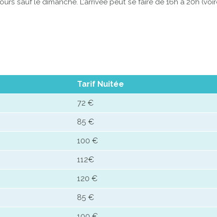
jours sauf le dimanche. L'arrivée peut se faire de 16h à 20h (voi
Tarif Nuitée
72 €
85 €
100 €
112€
120 €
85 €
100 €