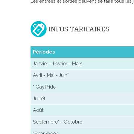
Les entrées et sorties peuvent se faire tous les 
INFOS TARIFAIRES
Périodes
Janvier - Février - Mars
Avril - Mai - Juin*
* GayPride
Juillet
Août
Septembre* - Octobre
*Bear Week