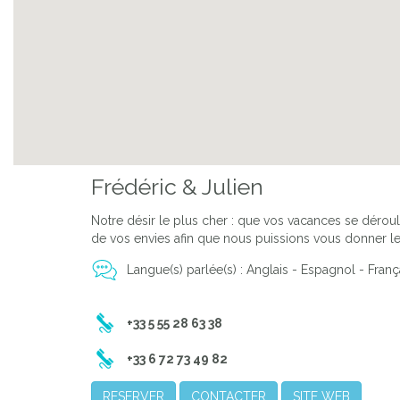
Frédéric & Julien
Notre désir le plus cher : que vos vacances se déroule
de vos envies afin que nous puissions vous donner le
Langue(s) parlée(s) : Anglais - Espagnol - Franç
+33 5 55 28 63 38
+33 6 72 73 49 82
RESERVER
CONTACTER
SITE WEB