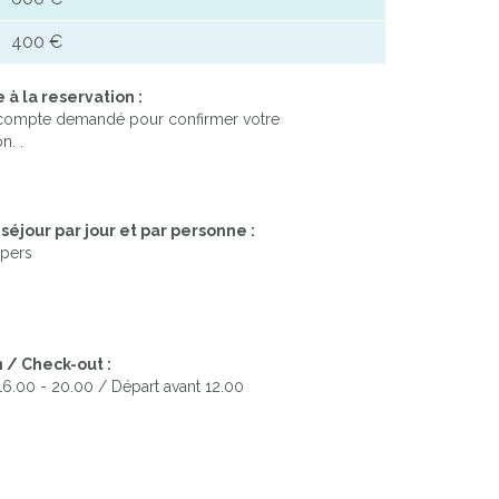
400 €
à la reservation :
compte demandé pour confirmer votre
n. .
séjour par jour et par personne :
 pers
 / Check-out :
 16.00 - 20.00 / Départ avant 12.00