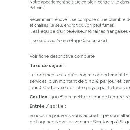
Notre appartement se situe en plein centre-ville dans
Balmins).
Récemment rénové, il se compose d'une chambre doubl
et chaises (le seul endroit où l'on peut fumer)
Il est équipé d'un téléviseur (chaînes françaises
Il se situe au 2ème étage (ascenseur).
Voir fiche descriptive complète
Taxe de séjour :
Le logement est agréé comme appartement touri
services, d'un montant de 0,90 € par jour et p
jours). Cette taxe doit être payée par le locatai
Caution :
300 € à remettre le jour de l'entrée, ré
Entrée / sortie :
Si nous ne pouvons vous accueillir personnelle
de l'agence Novallar, 21 carrer San Josep à Sitg