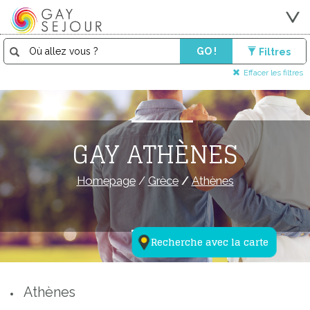
GO !
Filtres
Effacer les filtres
GAY ATHÈNES
Homepage
/
Grèce
/
Athènes
Recherche avec la carte
Athènes