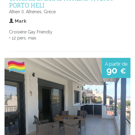
PORTO HELI
Athen (), Athènes, Grèce
Mark
Croisière Gay Friendly
• 12 pers. max.
A partir de
90
€