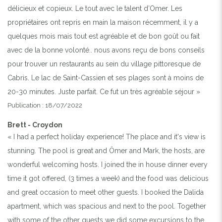
délicieux et copieux. Le tout avec le talent d’Omer. Les
propriétaires ont repris en main la maison récemment, il y a
quelques mois mais tout est agréable et de bon goût ou fait
avec de la bonne volonté.. nous avons reçu de bons conseils
pour trouver un restaurants au sein du village pittoresque de
Cabris. Le lac de Saint-Cassien et ses plages sont à moins de
20-30 minutes. Juste parfait. Ce fut un très agréable séjour »
Publication : 18/07/2022
Brett - Croydon
« I had a perfect holiday experience! The place and it's view is
stunning. The pool is great and Ömer and Mark, the hosts, are
wonderful welcoming hosts. I joined the in house dinner every
time it got offered, (3 times a week) and the food was delicious
and great occasion to meet other guests. I booked the Dalida
apartment, which was spacious and next to the pool. Together
with some of the other guests we did some excursions to the