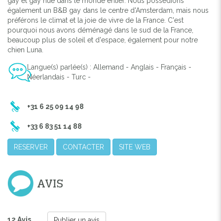
gay et gay nue dans le monde entier. Nous possédions
également un B&B gay dans le centre d'Amsterdam, mais nous
préférons le climat et la joie de vivre de la France. C'est
pourquoi nous avons déménagé dans le sud de la France,
beaucoup plus de soleil et d'espace, également pour notre
chien Luna.
Langue(s) parlée(s) : Allemand - Anglais - Français -
Néerlandais - Turc -
+31 6 25 09 14 98
+33 6 83 51 14 88
RESERVER
CONTACTER
SITE WEB
AVIS
12 Avis
Publier un avis