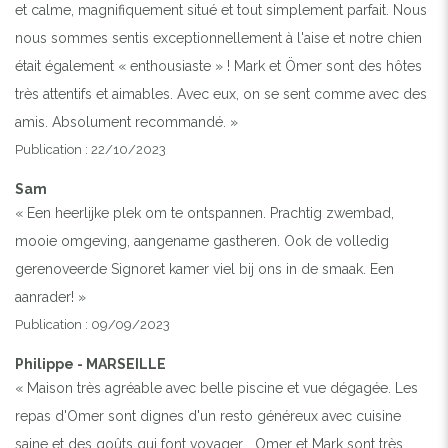
et calme, magnifiquement situé et tout simplement parfait. Nous
nous sommes sentis exceptionnellement à l'aise et notre chien
était également « enthousiaste » ! Mark et Ömer sont des hôtes
très attentifs et aimables. Avec eux, on se sent comme avec des
amis. Absolument recommandé. »
Publication : 22/10/2023
Sam
« Een heerlijke plek om te ontspannen. Prachtig zwembad,
mooie omgeving, aangename gastheren. Ook de volledig
gerenoveerde Signoret kamer viel bij ons in de smaak. Een
Previous
Next
aanrader! »
Publication : 09/09/2023
HEATED SALT WATER CLOTHING OPTIONAL POOL
AND JACUZZI
Philippe - MARSEILLE
« Maison très agréable avec belle piscine et vue dégagée. Les
repas d'Omer sont dignes d'un resto généreux avec cuisine
saine et des goûts qui font voyager... Omer et Mark sont très