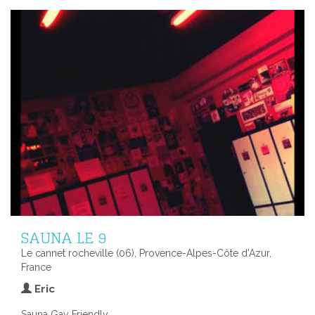
SAUNA LE 9
Le cannet rocheville (06), Provence-Alpes-Côte d'Azur,
France
Eric
Sauna Gay Friendly