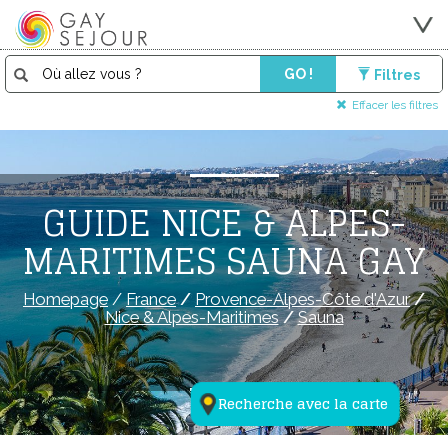
GO !
Filtres
Effacer les filtres
GUIDE NICE & ALPES-
MARITIMES SAUNA GAY
Homepage
/
France
/
Provence-Alpes-Côte d'Azur
/
Nice & Alpes-Maritimes
/
Sauna
Recherche avec la carte