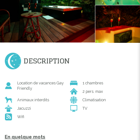
DESCRIPTION
Location de vacances Gay
1 chambres
Friendly
2 pers. max
Animaux interdits
Climatisation
Jacuzzi
TV
Wifi
En quelque mots