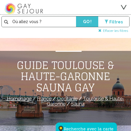
GO !
Filtres
Effacer les filtres
GUIDE TOULOUSE &
HAUTE-GARONNE
SAUNA GAY
Homepage
/
France
/
Occitanie
/
Toulouse & Haute-
Garonne
/
Sauna
Recherche avec la carte