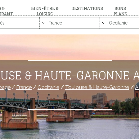
 &
BIEN-ÊTRE &
DESTINATIONS
BONS
URANT
LOISIRS
PLANS
USE & HAUTE-GARONNE A
page
/
France
/
Occitanie
/
Toulouse & Haute-Garonne
/
A