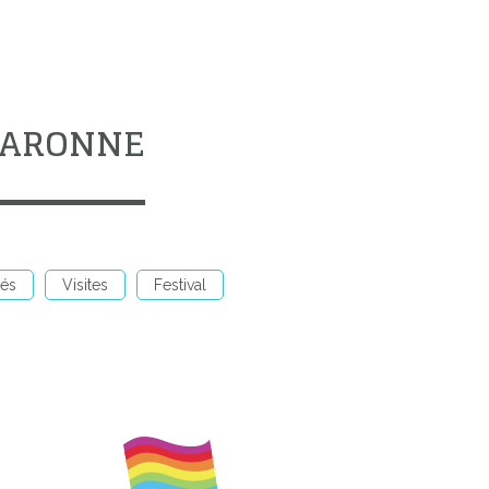
-GARONNE
tés
Visites
Festival