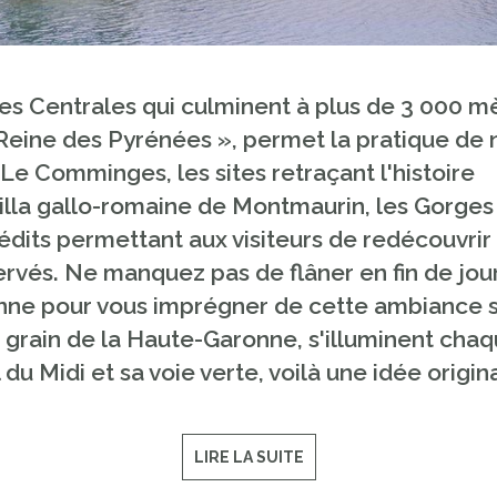
s Centrales qui culminent à plus de 3 000 mèt
Reine des Pyrénées », permet la pratique de 
e Comminges, les sites retraçant l'histoire
a villa gallo-romaine de Montmaurin, les Gorg
édits permettant aux visiteurs de redécouvrir la
rvés. Ne manquez pas de flâner en fin de jou
ne pour vous imprégner de cette ambiance si p
à grain de la Haute-Garonne, s'illuminent ch
du Midi et sa voie verte, voilà une idée origin
LIRE LA SUITE