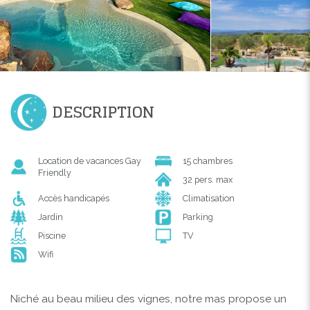
DESCRIPTION
Location de vacances Gay
15 chambres
Friendly
32 pers. max
Accès handicapés
Climatisation
Jardin
Parking
Piscine
TV
Wifi
Niché au beau milieu des vignes, notre mas propose un