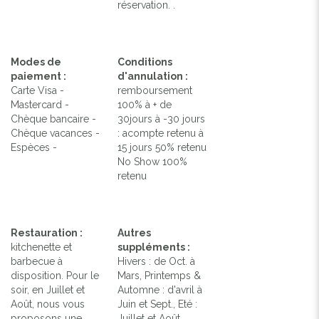
réservation. .
Modes de
Conditions
paiement :
d'annulation :
Carte Visa -
remboursement
Mastercard -
100% à + de
Chèque bancaire -
30jours à -30 jours
Chèque vacances -
: acompte retenu à
Espèces -
15 jours 50% retenu
No Show 100%
retenu
Restauration :
Autres
kitchenette et
suppléments :
barbecue à
Hivers : de Oct. à
disposition. Pour le
Mars, Printemps &
soir, en Juillet et
Automne : d'avril à
Août, nous vous
Juin et Sept., Eté :
proposons une
Juillet et Août.