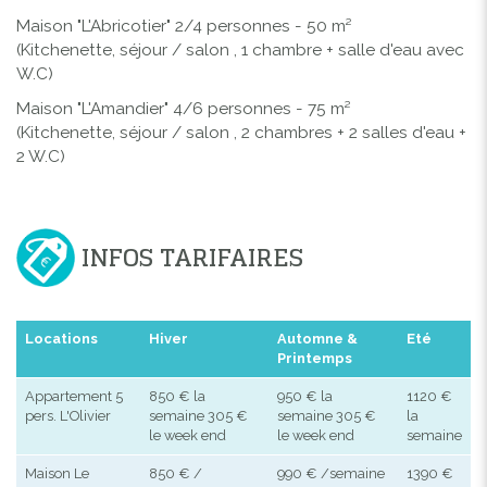
Maison "L'Abricotier"
2/4 personnes - 50 m²
(Kitchenette, séjour / salon , 1 chambre + salle d'eau avec
W.C)
Maison "L'Amandier"
4/6 personnes - 75 m²
(Kitchenette, séjour / salon , 2 chambres + 2 salles d'eau +
2 W.C)
INFOS TARIFAIRES
Locations
Hiver
Automne &
Eté
Printemps
Appartement 5
850 € la
950 € la
1120 €
pers. L'Olivier
semaine 305 €
semaine 305 €
la
le week end
le week end
semaine
Maison Le
850 € /
990 € /semaine
1390 €