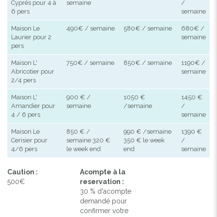
Cyprés pour 4 à
semaine
/
6 pers
semaine
Maison Le
490€ / semaine
580€ / semaine
680€ /
Laurier pour 2
semaine
pers
Maison L'
750€ / semaine
850€ / semaine
1190€ /
Abricotier pour
semaine
2/4 pers
Maison L'
900 € /
1050 €
1450 €
Amandier pour
semaine
/semaine
/
4 / 6 pers
semaine
Maison Le
850 € /
990 € /semaine
1390 €
Cerisier pour
semaine 320 €
350 € le week
/
4/6 pers
le week end
end
semaine
Caution :
Acompte à la
500€
reservation :
30 % d'acompte
demandé pour
confirmer votre