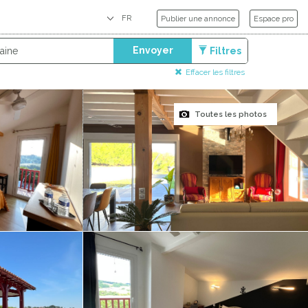
Publier une annonce
Espace pro
Envoyer
Filtres
Effacer les filtres
Toutes les photos