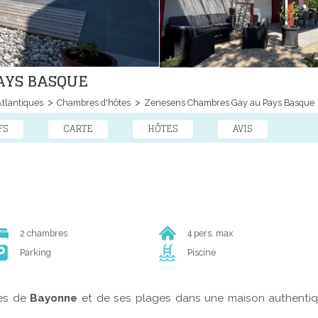
AYS BASQUE
tlantiques
Chambres d'hôtes
Zenesens Chambres Gay au Pays Basque
FS
CARTE
HÔTES
AVIS
2 chambres
4 pers. max
Parking
Piscine
tes de
Bayonne
et de ses plages dans une maison authentiq