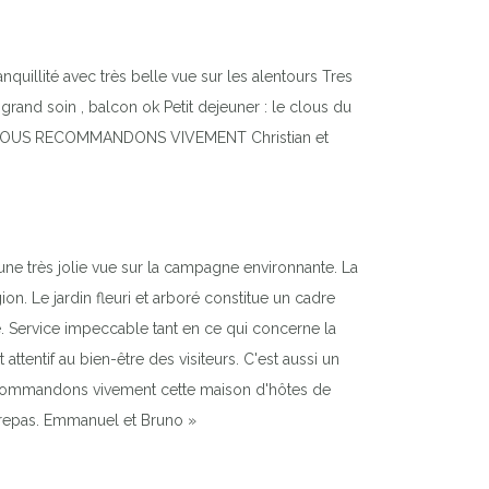
nquillité avec très belle vue sur les alentours Tres
rand soin , balcon ok Petit dejeuner : le clous du
r tout NOUS RECOMMANDONS VIVEMENT Christian et
ne très jolie vue sur la campagne environnante. La
ion. Le jardin fleuri et arboré constitue un cadre
 Service impeccable tant en ce qui concerne la
ttentif au bien-être des visiteurs. C'est aussi un
recommandons vivement cette maison d'hôtes de
 repas. Emmanuel et Bruno »