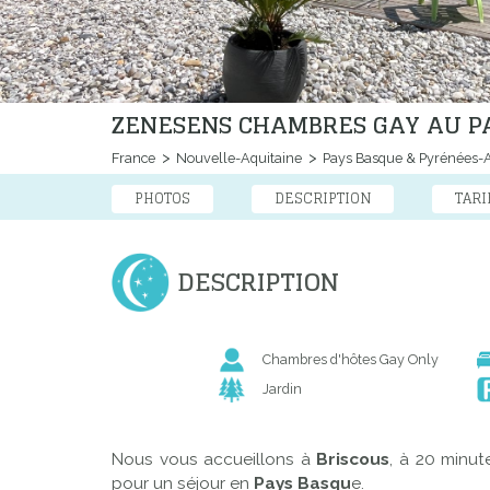
ZENESENS CHAMBRES GAY AU P
France
Nouvelle-Aquitaine
Pays Basque & Pyrénées-A
PHOTOS
DESCRIPTION
TARI
DESCRIPTION
Chambres d'hôtes Gay Only
Jardin
Nous vous accueillons à
Briscous
, à 20 minu
pour un séjour en
Pays Basqu
e.