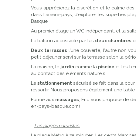
Vous apprécierez la discrétion et le calme des
dans l'arrière-pays, d'explorer les superbes pla
Basque.
Au premier étage un WC indépendant, et la sal
Le balcon accessible par les
deux chambres
o
Deux terrasses
l'une couverte, l'autre non vo
petit déjeuner servi sur la terrasse selon la pér
La maison, le
jardin
comme la
piscine
et les te
au contact des éléments naturels.
Le
stationnement
sécurisé se fait dans la cour 
ressortir. Nous proposons également une table d'
Formé aux
massages
, Éric vous propose de dé
en-pays-basque.com)
-
Les plages naturistes:
La plage Métro à 25 minutes, Les cents Marches