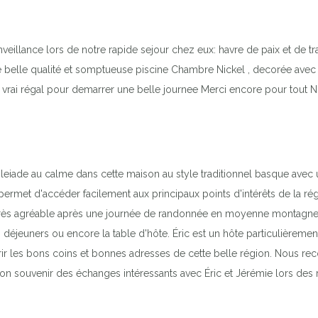
nveillance lors de notre rapide sejour chez eux: havre de paix et de tra
 belle qualité et somptueuse piscine Chambre Nickel , decorée avec g
on : un vrai régal pour demarrer une belle journee Merci encore pou
eiade au calme dans cette maison au style traditionnel basque avec u
 permet d'accéder facilement aux principaux points d'intérêts de la rég
 très agréable après une journée de randonnée en moyenne montagne.
déjeuners ou encore la table d'hôte. Éric est un hôte particulièrement a
rir les bons coins et bonnes adresses de cette belle région. Nous 
bon souvenir des échanges intéressants avec Éric et Jérémie lors des