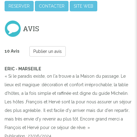
RESERVER
CONTACTER
SITE WEB
AVIS
10 Avis
Publier un avis
ERIC - MARSEIILE
« Si le paradis existe, on l'a trouve a la Maison du passage. Le
Previous
Next
lieux est magique :décoration et confort irréprochable; la table
d'hôtes, a la fois simple et raffinée est digne du guide Michelin.
LA MAISON DU PASSAGE, CHAMBRES D'HÔTES AVEC
Les hôtes ,François et Hervé sont la pour nous assurer un séjour
SPA
des plus agréable.. Il est facile d'y arriver mais dur d'en repartir..
mais très envie d'y revenir au plus tôt. Encore grand merci a
François et Hervé pour ce séjour de rêve. »
Publication : 27/06/2024