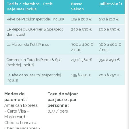
Tarifs / chambre - Petit
Basse
Juillet/Août
Dejeuner inclus
Saison
Rêve de Papillon (petit dej. Inclus)
185 à 200 €
190 à 210 €
Le Repos du Guerrier & Spa (petit
240 à 390 €
260 à 390 €
dej. Inclus)
La Maison du Petit Prince
360 à 460 €
360 à 460 €
/ nuit
/ nuit
Comme un Paradis Perdu & Spa
250 à 380 €
350 à 490 €
(petit dej. Inclus)
La Tête dans les Etoiles (petit dej
195 à 240 €
200 à 250 €
inclus)
Modes de
Taxe de séjour
paiement :
par jour et par
American Express
personne :
- Carte Visa -
0,77 / pers
Mastercard -
Chèque bancaire -
Chèque vacances -