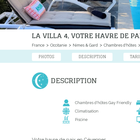
LA VILLA 4, VOTRE HAVRE DE P
France
Occitanie
Nimes & Gard
Chambres d'hôtes
PHOTOS
DESCRIPTION
TARI
DESCRIPTION
Chambres d'hôtes Gay Friendly
Climatisation
Piscine
Votre havre de paix en Cévennes.