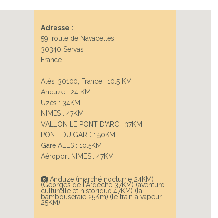
Adresse :
Next
59, route de Navacelles
30340 Servas
France
Alès, 30100, France : 10.5 KM
Anduze : 24 KM
Uzès : 34KM
NIMES : 47KM
VALLON LE PONT D'ARC : 37KM
NES
PONT DU GARD : 50KM
Gare ALES : 10.5KM
Aéroport NIMES : 47KM
Anduze (marché nocturne 24KM)
(Georges de l'Ardèche 37KM) (aventure
culturelle et historique 47KM) (la
bambouseraie 25Km) (le train a vapeur
25KM)