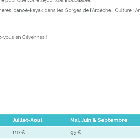
 pour que votre séjour soit inoubliable.
vières, canoë-kayak dans les Gorges de l'Ardèche... Culture : 
z-vous en Cévennes !
Juillet-Aout
Mai, Juin & Septembre
110 €
95 €