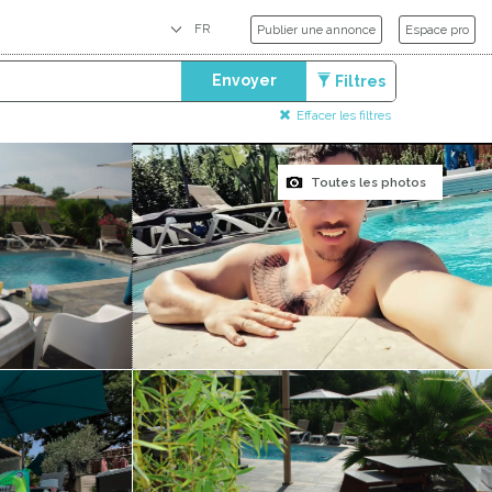
Publier une annonce
Espace pro
Envoyer
Filtres
Effacer les filtres
Toutes les photos