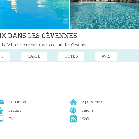
AIX DANS LES CÉVENNES
La Villa 4, votre havre de paix dans les Cévennes
FS
CARTE
HÔTES
AVIS
1 chambres
2 pers. max
Jacuzzi
Jardin
TV
Wifi