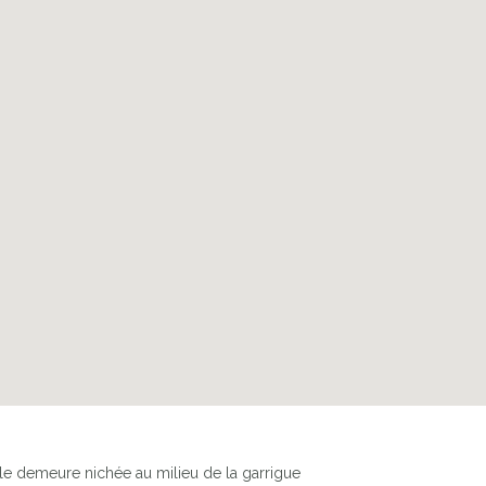
SINGULIÈRE, SUITES D'HÔTES & MASSAGE PRÈS
le demeure nichée au milieu de la garrigue