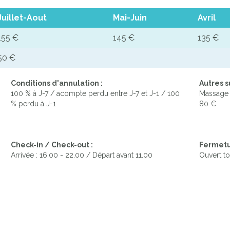
Juillet-Aout
Mai-Juin
Avril
155 €
145 €
135 €
50 €
Conditions d'annulation :
Autres 
100 % à J-7 / acompte perdu entre J-7 et J-1 / 100
Massage r
% perdu à J-1
80 €
Check-in / Check-out :
Fermetu
Arrivée : 16.00 - 22.00 / Départ avant 11.00
Ouvert to