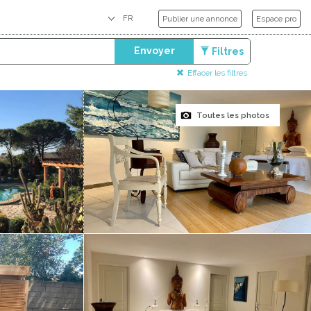
Publier une annonce
Espace pro
Envoyer
Filtres
Effacer les filtres
Toutes les photos