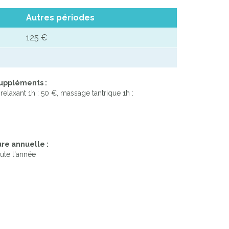
Autres périodes
125 €
suppléments :
elaxant 1h : 50 €, massage tantrique 1h :
re annuelle :
ute l'année