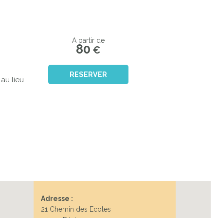
A partir de
80
€
RESERVER
au lieu
Adresse :
21 Chemin des Ecoles