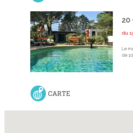
20
du 
Le ma
de 10
CARTE