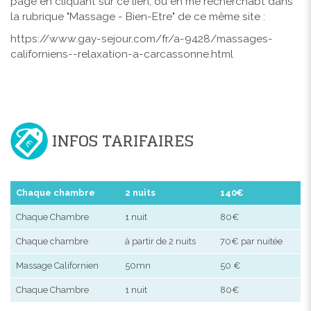
page en cliquant sur ce lien, ou en me recherchabt dans
la rubrique "Massage - Bien-Etre" de ce même site :
https://www.gay-sejour.com/fr/a-9428/massages-
californiens--relaxation-a-carcassonne.html
INFOS TARIFAIRES
Chaque chambre
2 nuits
140€
Chaque Chambre
1 nuit
80€
Chaque chambre
à partir de 2 nuits
70€ par nuitée
Massage Californien
50mn
50 €
Chaque Chambre
1 nuit
80€