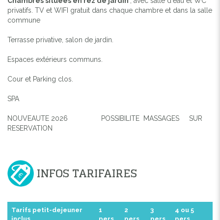
Chambres situées en rez de jardin
, avec salle d'eau et WC
privatifs. TV et WIFI gratuit dans chaque chambre et dans la salle
commune
Terrasse privative, salon de jardin.
Espaces extérieurs communs.
Cour et Parking clos.
SPA
NOUVEAUTE 2026 POSSIBILITE MASSAGES SUR
RESERVATION
INFOS TARIFAIRES
Tarifs petit-dejeuner
1
2
3
4 ou 5
inclus
pers.
pers.
pers
pers