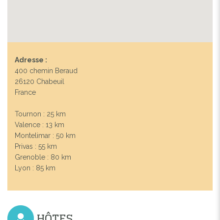
Adresse :
400 chemin Beraud
26120 Chabeuil
France
Tournon : 25 km
Previous
Next
Valence : 13 km
Montelimar : 50 km
Privas : 55 km
PISCINE
Grenoble : 80 km
Lyon : 85 km
HÔTES